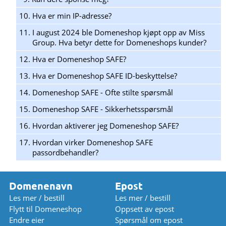
10.
Hva er min IP-adresse?
11.
I august 2024 ble Domeneshop kjøpt opp av Miss
Group. Hva betyr dette for Domeneshops kunder?
12.
Hva er Domeneshop SAFE?
13.
Hva er Domeneshop SAFE ID-beskyttelse?
14.
Domeneshop SAFE - Ofte stilte spørsmål
15.
Domeneshop SAFE - Sikkerhetsspørsmål
16.
Hvordan aktiverer jeg Domeneshop SAFE?
17.
Hvordan virker Domeneshop SAFE
passordbehandler?
Domenenavn
Epost
Les mer / bestill
Les mer / bestill
Flytt til Domeneshop
Oppsett av epost
Endre eier
Spørsmål om epost