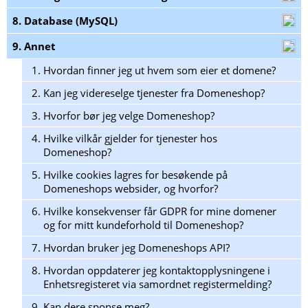
8. Database (MySQL)
9. Annet
1.
Hvordan finner jeg ut hvem som eier et domene?
2.
Kan jeg videreselge tjenester fra Domeneshop?
3.
Hvorfor bør jeg velge Domeneshop?
4.
Hvilke vilkår gjelder for tjenester hos
Domeneshop?
5.
Hvilke cookies lagres for besøkende på
Domeneshops websider, og hvorfor?
6.
Hvilke konsekvenser får GDPR for mine domener
og for mitt kundeforhold til Domeneshop?
7.
Hvordan bruker jeg Domeneshops API?
8.
Hvordan oppdaterer jeg kontaktopplysningene i
Enhetsregisteret via samordnet registermelding?
9.
Kan dere sponse meg?