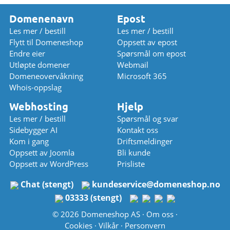
Domenenavn
Epost
Les mer / bestill
Les mer / bestill
Flytt til Domeneshop
Oppsett av epost
Endre eier
Spørsmål om epost
Utløpte domener
Webmail
Domeneovervåkning
Microsoft 365
Whois-oppslag
Webhosting
Hjelp
Les mer / bestill
Spørsmål og svar
Sidebygger AI
Kontakt oss
Kom i gang
Driftsmeldinger
Oppsett av Joomla
Bli kunde
Oppsett av WordPress
Prisliste
Chat (stengt)
kundeservice
@
domeneshop.no
03333 (stengt)
© 2026 Domeneshop AS ·
Om oss
·
Cookies
·
Vilkår
·
Personvern