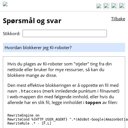
Spørsmål og svar
Tilbake
Stikkord:
Hvordan blokkerer jeg KI-roboter?
Hvis du plages av KI-roboter som "stjeler" ting fra din
nettside eller bruker for mye ressurser, så kan du
blokkere mange av disse.
Den mest effektive blokkeringen er å opprette en fil med
navn
(merk innledende punktum i filnavnet!)
.htaccess
i web-mappen din med følgende innhold, eller hvis du
allerede har en slik fil, legge innholdet i
toppen
av filen:
RewriteEngine on

RewriteCond %{HTTP_USER_AGENT} ^.*(AdsBot-Google|Amazonbot|a