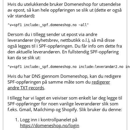
Hvis du utelukkende bruker Domeneshop for utsendelse
av epost, så kan hele oppføringen se slik ut (dette er også
vår standard):
"v=spf1 include:_spf.domeneshop.no ~all"
Dersom du i tillegg sender ut epost via andre
leverandører (nyhetsbrev, nettbutikk o.l.), så må disse
også legges til i SPF-oppføringen. Du får info om dette fra
den aktuelle leverandøren. En fullstendig SPF-oppføring
kan da se slik ut:
"v=spf1 include:_spf.domeneshop.no include:leverandør2.no in
Hvis du har DNS gjennom Domeneshop, kan du redigere
SPF-oppføringen på samme måte som du
redigerer
andre TXT-records
.
I tillegg har vi laget en veiviser som enkelt lar deg legge til
SPF-oppføringer for noen vanlige leverandører slik som
f.eks. Gmail, Mailchimp og Shopify. Slik bruker du denne:
Logg inn i kontrollpanelet på
https://domeneshop.no/login