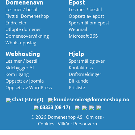
Domenenavn
Epost
Les mer / bestill
Les mer / bestill
Flytt til Domeneshop
Oppsett av epost
Endre eier
Spørsmål om epost
Utløpte domener
Webmail
Domeneovervåkning
Microsoft 365
Whois-oppslag
Webhosting
Hjelp
Les mer / bestill
Spørsmål og svar
Sidebygger AI
Kontakt oss
Kom i gang
Driftsmeldinger
Oppsett av Joomla
Bli kunde
Oppsett av WordPress
Prisliste
Chat (stengt)
kundeservice
@
domeneshop.no
03333 (08-17)
© 2026 Domeneshop AS ·
Om oss
·
Cookies
·
Vilkår
·
Personvern