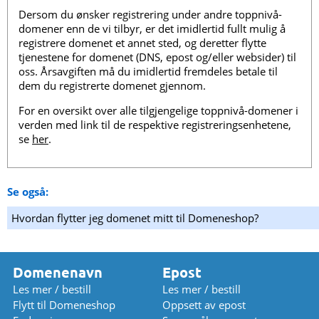
Dersom du ønsker registrering under andre toppnivå-
domener enn de vi tilbyr, er det imidlertid fullt mulig å
registrere domenet et annet sted, og deretter flytte
tjenestene for domenet (DNS, epost og/eller websider) til
oss. Årsavgiften må du imidlertid fremdeles betale til
dem du registrerte domenet gjennom.
For en oversikt over alle tilgjengelige toppnivå-domener i
verden med link til de respektive registreringsenhetene,
se
her
.
Se også:
Hvordan flytter jeg domenet mitt til Domeneshop?
Domenenavn
Epost
Les mer / bestill
Les mer / bestill
Flytt til Domeneshop
Oppsett av epost