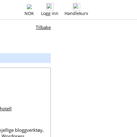
NOK
Logg inn
Handlekurv
Tilbake
hotell
kjellige bloggverktøy,
:
Wordpress