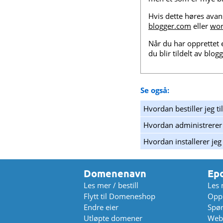
Hvis dette høres avans
blogger.com
eller
wor
Når du har opprettet 
du blir tildelt av blo
Se også:
Hvordan bestiller jeg ti
Hvordan administrerer
Hvordan installerer je
Domenenavn
Ep
Les mer / bestill
Les 
Flytt til Domeneshop
Opps
Endre eier
Spø
Utløpte domener
Web