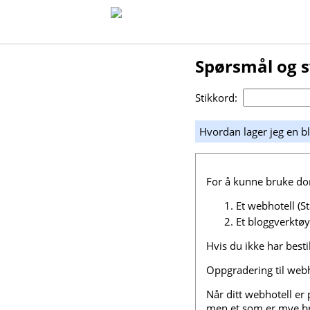
Spørsmål og 
Stikkord:
Hvordan lager jeg en b
For å kunne bruke dom
Et webhotell (St
Et bloggverktøy
Hvis du ikke har besti
Oppgradering til webho
Når ditt webhotell er 
men et som er mye bru