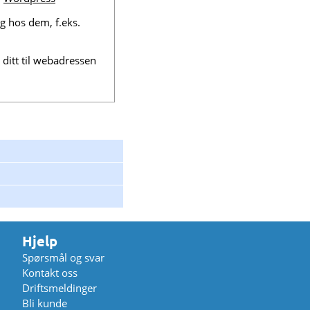
gg hos dem, f.eks.
ditt til webadressen
Hjelp
Spørsmål og svar
Kontakt oss
Driftsmeldinger
Bli kunde