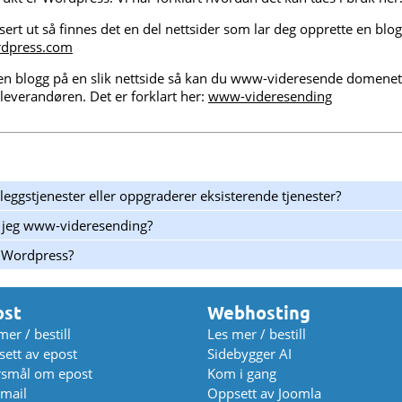
ert ut så finnes det en del nettsider som lar deg opprette en blo
dpress.com
en blogg på en slik nettside så kan du www-videresende domenet 
ggleverandøren. Det er forklart her:
www-videresending
lleggstjenester eller oppgraderer eksisterende tjenester?
 jeg www-videresending?
g Wordpress?
ost
Webhosting
mer / bestill
Les mer / bestill
ett av epost
Sidebygger AI
rsmål om epost
Kom i gang
mail
Oppsett av Joomla