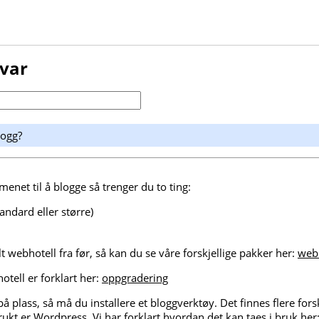
svar
logg?
enet til å blogge så trenger du to ting:
andard eller større)
lt webhotell fra før, så kan du se våre forskjellige pakker her:
web
tell er forklart her:
oppgradering
på plass, så må du installere et bloggverktøy. Det finnes flere fors
kt er Wordpress. Vi har forklart hvordan det kan taes i bruk her