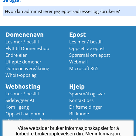
Hvordan administrerer jeg epost-adresser og -brukere?
Domenenavn
Epost
Les mer / bestill
Les mer / bestill
Flytt til Domeneshop
Oppsett av epost
Endre eier
Spørsmål om epost
Utløpte domener
Webmail
Domeneovervåkning
Microsoft 365
Whois-oppslag
Webhosting
Hjelp
Les mer / bestill
Spørsmål og svar
Sidebygger AI
Kontakt oss
Kom i gang
Driftsmeldinger
Oppsett av Joomla
Bli kunde
Oppsett av WordPress
Prisliste
Våre websider bruker informasjonskapsler for å
Chat (stengt)
kundeservice
@
domeneshop.no
forbedre brukeropplevelsen din.
Mer informasjon
.