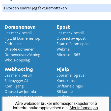
Hvordan endrer jeg fakturamottaker?
Domenenavn
Epost
Les mer / bestill
Les mer / bestill
Flytt til Domeneshop
Oppsett av epost
Endre eier
Spørsmål om epost
Utløpte domener
Webmail
Domeneovervåkning
Microsoft 365
Whois-oppslag
Webhosting
Hjelp
Les mer / bestill
Spørsmål og svar
Sidebygger AI
Kontakt oss
Kom i gang
Driftsmeldinger
Oppsett av Joomla
Bli kunde
Oppsett av WordPress
Prisliste
Våre websider bruker informasjonskapsler for å
Chat (stengt)
kundeservice
@
domeneshop.no
forbedre brukeropplevelsen din.
Mer informasjon
.