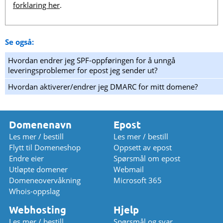
forklaring her
.
Se også:
Hvordan endrer jeg SPF-oppføringen for å unngå
leveringsproblemer for epost jeg sender ut?
Hvordan aktiverer/endrer jeg DMARC for mitt domene?
Domenenavn
Epost
Les mer / bestill
Les mer / bestill
Flytt til Domeneshop
Oppsett av epost
Endre eier
Spørsmål om epost
Utløpte domener
Webmail
Domeneovervåkning
Microsoft 365
Whois-oppslag
Webhosting
Hjelp
Les mer / bestill
Spørsmål og svar