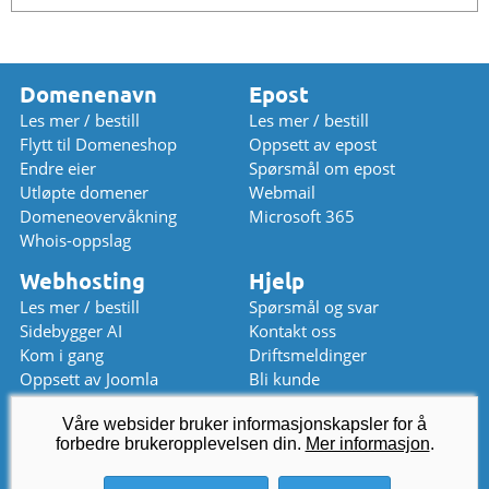
Domenenavn
Epost
Les mer / bestill
Les mer / bestill
Flytt til Domeneshop
Oppsett av epost
Endre eier
Spørsmål om epost
Utløpte domener
Webmail
Domeneovervåkning
Microsoft 365
Whois-oppslag
Webhosting
Hjelp
Les mer / bestill
Spørsmål og svar
Sidebygger AI
Kontakt oss
Kom i gang
Driftsmeldinger
Oppsett av Joomla
Bli kunde
Oppsett av WordPress
Prisliste
Våre websider bruker informasjonskapsler for å
Chat (stengt)
forbedre brukeropplevelsen din.
kundeservice
Mer informasjon
@
domeneshop.no
.
03333 (08-12 / 13-16)