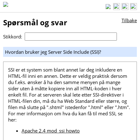
Spørsmål og svar
Tilbake
Stikkord:
Hvordan bruker jeg Server Side Include (SSI)?
SSI er et system som blant annet lar deg inkludere en
HTML-fil inni en annen. Dette er veldig praktisk dersom
du f.eks. ønsker å ha den samme menyen på mange
sider uten å måtte kopiere inn all HTML-koden i hver
enkelt fil. For at serveren skal lete etter SSI-direktiver i
HTML-filen din, må du ha Web Standard eller større, og
filen må slutte på ".shtml" istedenfor ".html" eller ".htm".
For mer informasjon om hva du kan få til med SSI, se
her:
Apache 2.4 mod_ssi howto