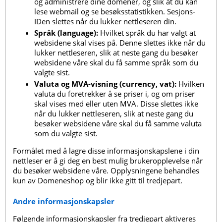
og administrere dine domener, og slik at du kan
lese webmail og se besøksstatistikken. Sesjons-
IDen slettes når du lukker nettleseren din.
Språk (language):
Hvilket språk du har valgt at
websidene skal vises på. Denne slettes ikke når du
lukker nettleseren, slik at neste gang du besøker
websidene våre skal du få samme språk som du
valgte sist.
Valuta og MVA-visning (currency, vat):
Hvilken
valuta du foretrekker å se priser i, og om priser
skal vises med eller uten MVA. Disse slettes ikke
når du lukker nettleseren, slik at neste gang du
besøker websidene våre skal du få samme valuta
som du valgte sist.
Formålet med å lagre disse informasjonskapslene i din
nettleser er å gi deg en best mulig brukeropplevelse når
du besøker websidene våre. Opplysningene behandles
kun av Domeneshop og blir ikke gitt til tredjepart.
Andre informasjonskapsler
Følgende informasjonskapsler fra tredjepart aktiveres