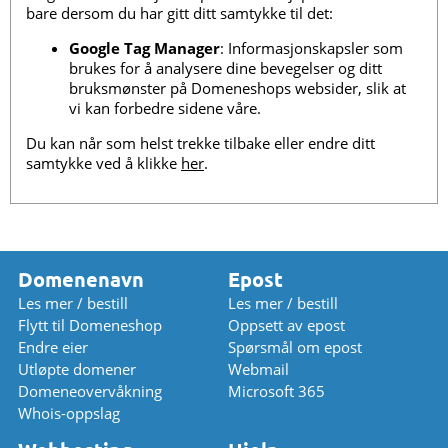
bare dersom du har gitt ditt samtykke til det:
Google Tag Manager
: Informasjonskapsler som
brukes for å analysere dine bevegelser og ditt
bruksmønster på Domeneshops websider, slik at
vi kan forbedre sidene våre.
Du kan når som helst trekke tilbake eller endre ditt
samtykke ved å klikke
her
.
Domenenavn
Epost
Les mer / bestill
Les mer / bestill
Flytt til Domeneshop
Oppsett av epost
Endre eier
Spørsmål om epost
Utløpte domener
Webmail
Domeneovervåkning
Microsoft 365
Whois-oppslag