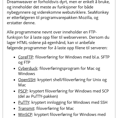
Dreamweaver er forholdsvis dyrt, men er enkelt å bruke,
og inneholder det meste av funksjoner for både
nybegynnere og viderekomne webutviklere. SeaMonkey
er etterfølgeren til programvarepakken Mozilla, og
erstatter denne.
Alle programmene nevnt over inneholder en FTP-
funksjon for å laste opp filer til webserveren. Dersom du
lager HTML-sidene på egenhånd, kan vi anbefale
følgende programmer for å laste opp filene til serveren:
CoreFTP
: filoverføring for Windows med bl.a. SFTP
og FTP
Cyberduck
: filoverføringsprogram for Mac og
Windows
OpenSSH
: kryptert shell/filoverføring for Unix og
Mac
PSCP
: kryptert filoverføring for Windows med SCP
(del av PuTTY-pakken)
PuTTY
: kryptert innlogging for Windows med SSH
Transmit
: filoverføring for Mac
WinSCP
: kryptert filoverføring for Windows med