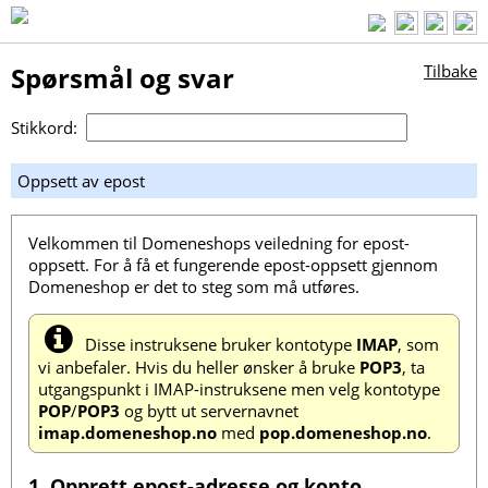
Spørsmål og svar
Tilbake
Stikkord:
Oppsett av epost
Velkommen til Domeneshops veiledning for epost-
oppsett. For å få et fungerende epost-oppsett gjennom
Domeneshop er det to steg som må utføres.
Disse instruksene bruker kontotype
IMAP
, som
vi anbefaler. Hvis du heller ønsker å bruke
POP3
, ta
utgangspunkt i IMAP-instruksene men velg kontotype
POP
/
POP3
og bytt ut servernavnet
imap.domeneshop.no
med
pop.domeneshop.no
.
1. Opprett epost-adresse og konto