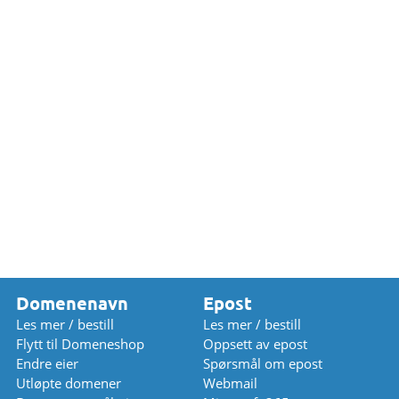
Domenenavn
Epost
Les mer / bestill
Les mer / bestill
Flytt til Domeneshop
Oppsett av epost
Endre eier
Spørsmål om epost
Utløpte domener
Webmail