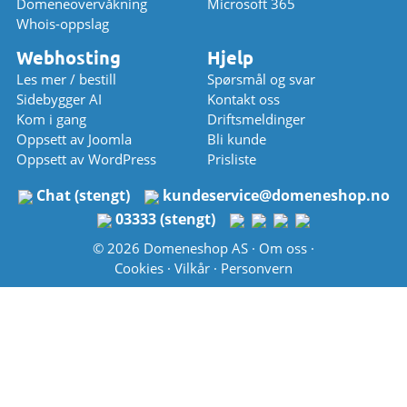
Domeneovervåkning
Microsoft 365
Whois-oppslag
Webhosting
Hjelp
Les mer / bestill
Spørsmål og svar
Sidebygger AI
Kontakt oss
Kom i gang
Driftsmeldinger
Oppsett av Joomla
Bli kunde
Oppsett av WordPress
Prisliste
Chat (stengt)
kundeservice
@
domeneshop.no
03333 (stengt)
© 2026 Domeneshop AS ·
Om oss
·
Cookies
·
Vilkår
·
Personvern