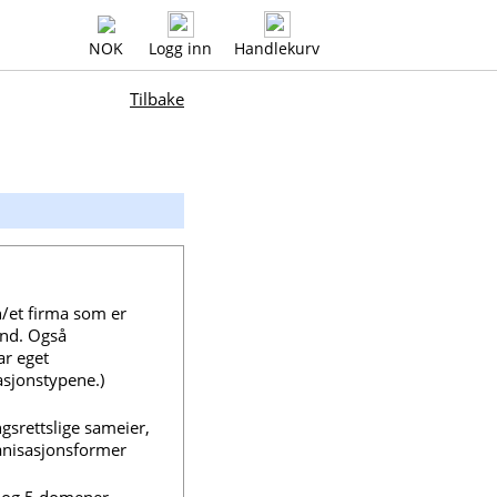
NOK
Logg inn
Handlekurv
Tilbake
n/et firma som er
und. Også
ar eget
asjonstypene.)
gsrettslige sameier,
ganisasjonsformer