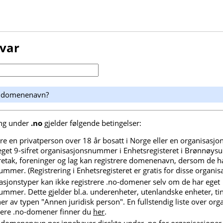
svar
t domenenavn?
ing under
.no
gjelder følgende betingelser:
 en privatperson over 18 år bosatt i Norge eller en organisasjo
eget 9-sifret organisasjonsnummer i Enhetsregisteret i Brønnøys
etak, foreninger og lag kan registrere domenenavn, dersom de h
mmer. (Registrering i Enhetsregisteret er gratis for disse organis
asjonstyper kan ikke registrere .no-domener selv om de har eget
mmer. Dette gjelder bl.a. underenheter, utenlandske enheter, tin
er av typen "Annen juridisk person". En fullstendig liste over or
rere .no-domener finner du
her
.