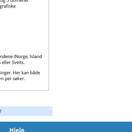
r og 5 domener
grafiske
andene (Norge, Island
ller Sveits.
inger. Her kan både
vn per søker.
?
Hjelp