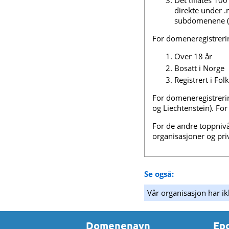
Det tillates 1
direkte under 
subdomenene (.o
For domeneregistrer
Over 18 år
Bosatt i Norge
Registrert i Fo
For domeneregistrer
og Liechtenstein). F
For de andre toppniv
organisasjoner og pri
Se også:
Vår organisasjon har i
Domenenavn
Ep