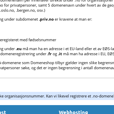
00 domenenavn per innehaver direkte under .no for organisasjone
.no for privatpersoner, samt 5 domenenavn under hvert av de geo
slo.no, .bergen.no, osv.)
ing under subdomenet
.priv.no
er kravene at man er:
lkeregisteret med fødselsnummer
ing under
.eu
må man ha en adresse i et EU-land eller et av EØS-l
or domeneregistrering under
.fr
og
.it
må man ha adresse i EU, EØS e
å-domenene som Domeneshop tilbyr gjelder ingen slike begrensn
vatpersoner søke, og det er ingen begrensning i antall domenena
kke organisasjonsnummer. Kan vi likevel registrere et .no-domene
ost
Webhosting