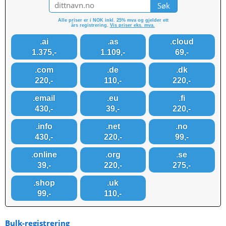
Alle priser er i NOK inkl. 25% mva og gjelder ett
års registrering.
Vis priser eks. mva.
.ai
.as
.cloud
1.375,-
1.109,-
69,-
.com
.de
.dk
220,-
110,-
220,-
.email
.eu
.fi
430,-
39,-
220,-
.info
.net
.no
430,-
220,-
99,-
.online
.org
.se
39,-
220,-
275,-
.shop
.uk
99,-
110,-
Bulk-registrering