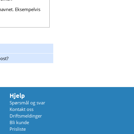
navnet. Eksempelvis
post?
Hjelp
Spørsmål og svar
Kontakt oss
Driftsmeldinger
Bli kunde
Prisliste