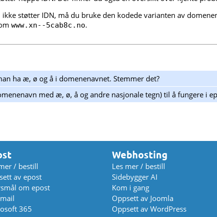
ikke støtter IDN, må du bruke den kodede varianten av domene
om
.
www.xn--5cab8c.no
 man ha æ, ø og å i domenenavnet. Stemmer det?
omenenavn med æ, ø, å og andre nasjonale tegn) til å fungere i e
ost
Webhosting
mer / bestill
Les mer / bestill
ett av epost
Sidebygger AI
rsmål om epost
Kom i gang
mail
Oppsett av Joomla
osoft 365
Oppsett av WordPress