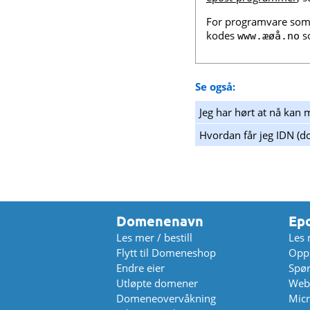
For programvare som 
kodes
s
www.æøå.no
Se også:
Jeg har hørt at nå kan
Hvordan får jeg IDN (d
Domenenavn
Ep
Les mer / bestill
Les 
Flytt til Domeneshop
Opps
Endre eier
Spø
Utløpte domener
Web
Domeneovervåkning
Micr