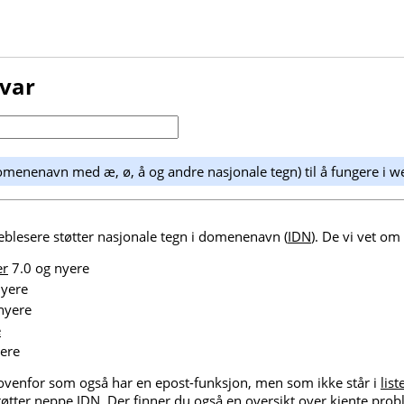
svar
omenenavn med æ, ø, å og andre nasjonale tegn) til å fungere i w
weblesere støtter nasjonale tegn i domenenavn (
IDN
). De vi vet om 
er
7.0 og nyere
nyere
nyere
e
ere
enfor som også har en epost-funksjon, men som ikke står i
lis
støtter neppe IDN. Der finner du også en oversikt over kjente prob