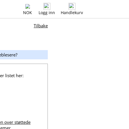
NOK
Logg inn
Handlekurv
Tilbake
eblesere?
er listet her:
ten over støttede
lemer.