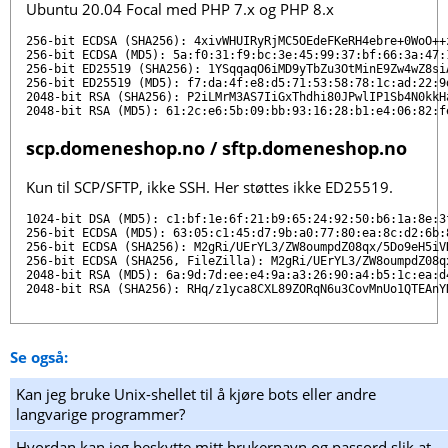
Ubuntu 20.04 Focal med PHP 7.x og PHP 8.x
256-bit ECDSA (SHA256): 4xivWHUIRyRjMC5OEdeFKeRH4ebre+0WoO++z
256-bit ECDSA (MD5): 5a:f0:31:f9:bc:3e:45:99:37:bf:66:3a:47:1
256-bit ED25519 (SHA256): 1YSqqaqO6iMD9yTbZu3OtMinE9Zw4wZ8siA
256-bit ED25519 (MD5): f7:da:4f:e8:d5:71:53:58:78:1c:ad:22:9d
2048-bit RSA (SHA256): P2iLMrM3AS7IiGxThdhi80JPwlIP1Sb4N0kkHa
scp.domeneshop.no / sftp.domeneshop.no
Kun til SCP/SFTP, ikke SSH. Her støttes ikke ED25519.
1024-bit DSA (MD5): c1:bf:1e:6f:21:b9:65:24:92:50:b6:1a:8e:3f
256-bit ECDSA (MD5): 63:05:c1:45:d7:9b:a0:77:80:ea:8c:d2:6b:8
256-bit ECDSA (SHA256): M2gRi/UErYL3/ZW8oumpdZ08qx/5Do9eH5iVH
256-bit ECDSA (SHA256, FileZilla): M2gRi/UErYL3/ZW8oumpdZ08qx
2048-bit RSA (MD5): 6a:9d:7d:ee:e4:9a:a3:26:90:a4:b5:1c:ea:d4
Se også:
Kan jeg bruke Unix-shellet til å kjøre bots eller andre
langvarige programmer?
Hvordan kan jeg beskytte mitt brukernavn og passord slik at