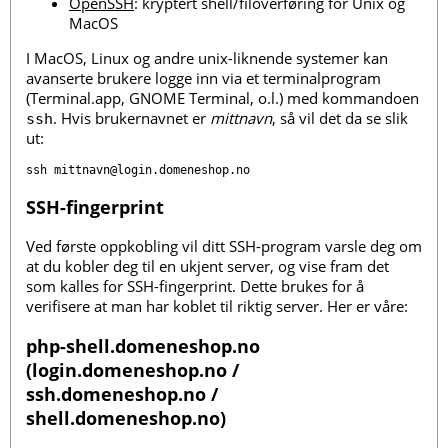
OpenSSH
: kryptert shell/filoverføring for Unix og
MacOS
I MacOS, Linux og andre unix-liknende systemer kan
avanserte brukere logge inn via et terminalprogram
(Terminal.app, GNOME Terminal, o.l.) med kommandoen
. Hvis brukernavnet er
mittnavn
, så vil det da se slik
ssh
ut:
SSH-fingerprint
Ved første oppkobling vil ditt SSH-program varsle deg om
at du kobler deg til en ukjent server, og vise fram det
som kalles for SSH-fingerprint. Dette brukes for å
verifisere at man har koblet til riktig server. Her er våre:
php-shell.domeneshop.no
(login.domeneshop.no /
ssh.domeneshop.no /
shell.domeneshop.no)