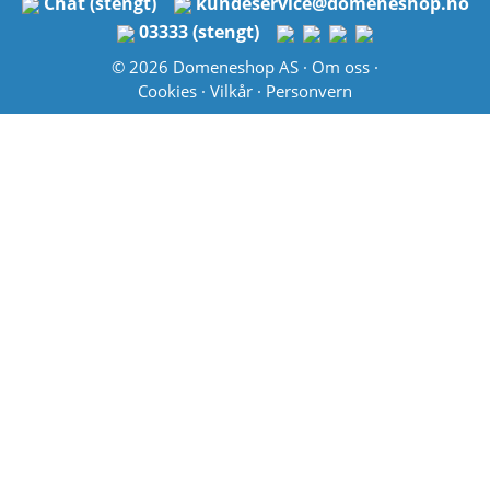
Chat (stengt)
kundeservice
@
domeneshop.no
03333 (stengt)
© 2026 Domeneshop AS ·
Om oss
·
Cookies
·
Vilkår
·
Personvern