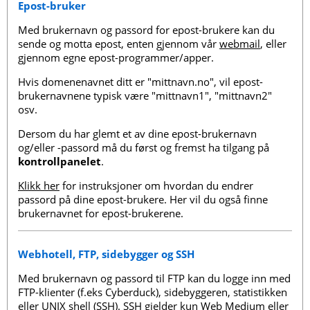
Epost-bruker
Med brukernavn og passord for epost-brukere kan du
sende og motta epost, enten gjennom vår
webmail
, eller
gjennom egne epost-programmer/apper.
Hvis domenenavnet ditt er "mittnavn.no", vil epost-
brukernavnene typisk være "mittnavn1", "mittnavn2"
osv.
Dersom du har glemt et av dine epost-brukernavn
og/eller -passord må du først og fremst ha tilgang på
kontrollpanelet
.
Klikk her
for instruksjoner om hvordan du endrer
passord på dine epost-brukere. Her vil du også finne
brukernavnet for epost-brukerene.
Webhotell, FTP, sidebygger og SSH
Med brukernavn og passord til FTP kan du logge inn med
FTP-klienter (f.eks Cyberduck), sidebyggeren, statistikken
eller UNIX shell (SSH). SSH gjelder kun Web Medium eller