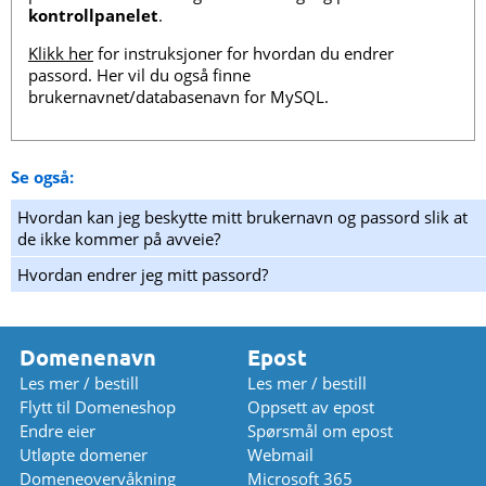
kontrollpanelet
.
Klikk her
for instruksjoner for hvordan du endrer
passord. Her vil du også finne
brukernavnet/databasenavn for MySQL.
Se også:
Hvordan kan jeg beskytte mitt brukernavn og passord slik at
de ikke kommer på avveie?
Hvordan endrer jeg mitt passord?
Domenenavn
Epost
Les mer / bestill
Les mer / bestill
Flytt til Domeneshop
Oppsett av epost
Endre eier
Spørsmål om epost
Utløpte domener
Webmail
Domeneovervåkning
Microsoft 365