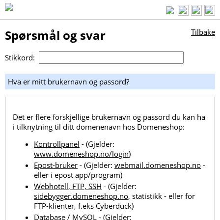
Spørsmål og svar
Tilbake
Stikkord:
Hva er mitt brukernavn og passord?
Det er flere forskjellige brukernavn og passord du kan ha
i tilknytning til ditt domenenavn hos Domeneshop:
Kontrollpanel
- (Gjelder:
www.domeneshop.no/login
)
Epost-bruker
- (Gjelder:
webmail.domeneshop.no
-
eller i epost app/program)
Webhotell, FTP, SSH
- (Gjelder:
sidebygger.domeneshop.no
, statistikk - eller for
FTP-klienter, f.eks Cyberduck)
Database / MySQL
- (Gjelder: