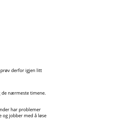
røv derfor igjen litt
ing de nærmeste timene.
 kunder har problemer
e og jobber med å løse