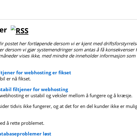
ger
ir postet her fortløpende dersom vi er kjent med driftsforstyrrels
ler dersom vi gjør systemendringer som antas å få konsekvenser 
måneder vises ikke, med mindre de inneholder informasjon som fo
iltjener for webhosting er fikset
il er nå fikset.
stabil filtjener for webhosting
r webhosting er ustabil og veksler mellom å fungere og å kræsje.
sider tidvis ikke fungerer, og at det for en del kunder ikke er muli
ed å rette problemet.
Databaseproblemer løst