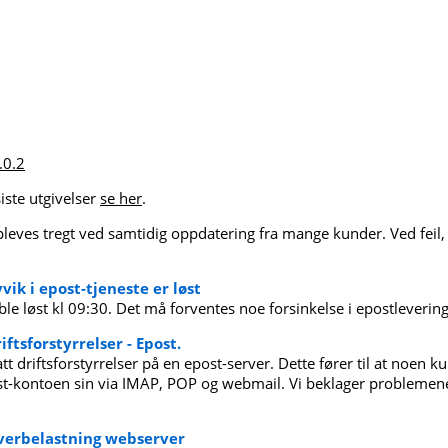
.0.2
siste utgivelser
se her
.
ves tregt ved samtidig oppdatering fra mange kunder. Ved feil, p
vik i epost-tjeneste er løst
ble løst kl 09:30. Det må forventes noe forsinkelse i epostlever
iftsforstyrrelser - Epost.
att driftsforstyrrelser på en epost-server. Dette fører til at noen
st-kontoen sin via IMAP, POP og webmail. Vi beklager problemen
Overbelastning webserver