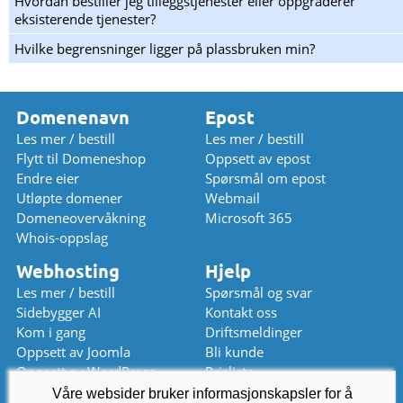
Hvordan bestiller jeg tilleggstjenester eller oppgraderer
eksisterende tjenester?
Hvilke begrensninger ligger på plassbruken min?
Domenenavn
Epost
Les mer / bestill
Les mer / bestill
Flytt til Domeneshop
Oppsett av epost
Endre eier
Spørsmål om epost
Utløpte domener
Webmail
Domeneovervåkning
Microsoft 365
Whois-oppslag
Webhosting
Hjelp
Les mer / bestill
Spørsmål og svar
Sidebygger AI
Kontakt oss
Kom i gang
Driftsmeldinger
Oppsett av Joomla
Bli kunde
Oppsett av WordPress
Prisliste
Våre websider bruker informasjonskapsler for å