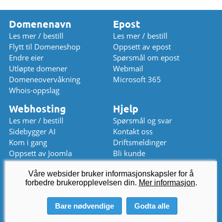
Domenenavn
Epost
Les mer / bestill
Les mer / bestill
Flytt til Domeneshop
Oppsett av epost
Endre eier
Spørsmål om epost
Utløpte domener
Webmail
Domeneovervåkning
Microsoft 365
Whois-oppslag
Webhosting
Hjelp
Les mer / bestill
Spørsmål og svar
Sidebygger AI
Kontakt oss
Kom i gang
Driftsmeldinger
Oppsett av Joomla
Bli kunde
Oppsett av WordPress
Prisliste
Våre websider bruker informasjonskapsler for å
Chat (stengt)
forbedre brukeropplevelsen din.
kundeservice
Mer informasjon
@
domeneshop.no
.
03333 (åpent)
Bare nødvendige
Godta alle
© 2026 Domeneshop AS ·
Om oss
·