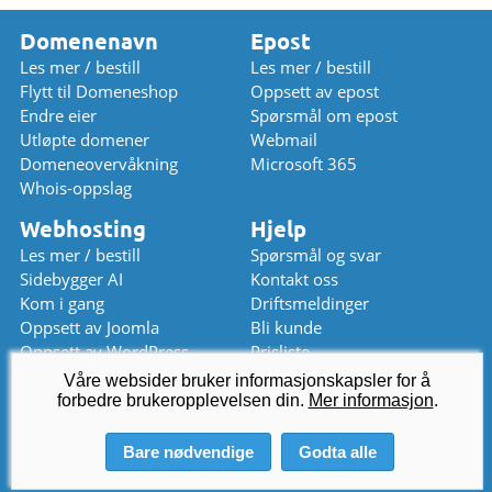
Domenenavn
Epost
Les mer / bestill
Les mer / bestill
Flytt til Domeneshop
Oppsett av epost
Endre eier
Spørsmål om epost
Utløpte domener
Webmail
Domeneovervåkning
Microsoft 365
Whois-oppslag
Webhosting
Hjelp
Les mer / bestill
Spørsmål og svar
Sidebygger AI
Kontakt oss
Kom i gang
Driftsmeldinger
Oppsett av Joomla
Bli kunde
Oppsett av WordPress
Prisliste
Våre websider bruker informasjonskapsler for å
Chat (stengt)
kundeservice
@
domeneshop.no
forbedre brukeropplevelsen din.
Mer informasjon
.
03333 (08-17)
Bare nødvendige
Godta alle
© 2026 Domeneshop AS ·
Om oss
·
Cookies
·
Vilkår
·
Personvern