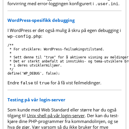
forvirring med error-loggingen konfigurert i
.
.user.ini
WordPress-spesifikk debugging
I WordPress er det også mulig å skru på egen debugging i
:
wp-config.php
/**

 * For utviklere: WordPress-feilsøkingstilstand.

 *

 * Sett denne til "true" for å aktivere visning av meldinger 
 * Det er sterkt anbefalt at innstikks- og tema-utviklere bru
 * i deres utviklermiljøer.

 */

Endre
til
for å få vist feilmeldinger.
false
true
Testing på vår login-server
Som kunde med Web Standard eller større har du også
tilgang til
Unix shell på vår login-server
. Der kan du test-
kjøre dine PHP-programmer fra kommandolinjen, og se
hva de gjør. Vær varsom så du ikke bruker for mye