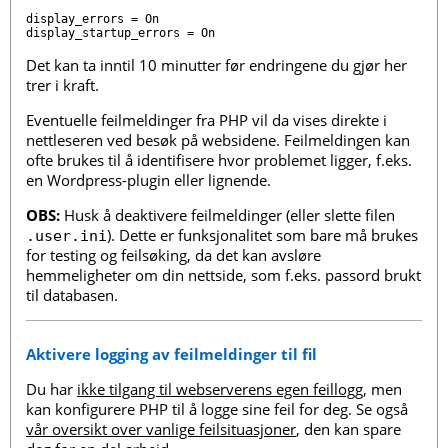
display_errors = On

Det kan ta inntil 10 minutter før endringene du gjør her
trer i kraft.
Eventuelle feilmeldinger fra PHP vil da vises direkte i
nettleseren ved besøk på websidene. Feilmeldingen kan
ofte brukes til å identifisere hvor problemet ligger, f.eks.
en Wordpress-plugin eller lignende.
OBS:
Husk å deaktivere feilmeldinger (eller slette filen
). Dette er funksjonalitet som bare må brukes
.user.ini
for testing og feilsøking, da det kan avsløre
hemmeligheter om din nettside, som f.eks. passord brukt
til databasen.
Aktivere logging av feilmeldinger til fil
Du har
ikke tilgang til webserverens egen feillogg
, men
kan konfigurere PHP til å logge sine feil for deg. Se også
vår oversikt over vanlige feilsituasjoner
, den kan spare