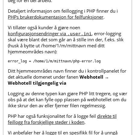
deg for en del arbeid.
Detaljert informasjon om feillogging i PHP finner du i
PHPs brukerdokumentasjon for feilfunksjoner
.
Vi tillater også kunder å gjøre noen
konfigurasjonsendringer via
, error-logging
.user.ini
skal være blant det som går an å stille inn der, f.eks. slik
(husk å bytte ut /home/1/m/mittnavn med ditt
hjemmeområdes navn):
Ditt hjemmeområdes navn finner du i kontrollpanelet for
det aktuelle domenet under fanen
Webhotell
→
Webhotell tilgjengelig via
Logging av denne typen kan gjøre PHP litt tregere, og vær
obs på at det kan fylle opp plassen på webhotellet om du
ikke skrur den av eller fjerner filen regelmessig.
PHP har også funksjonalitet for å logge feil
direkte til
feillogg fra forskjellige steder i koden
.
Vi anbefaler her å logge til en spesifikk fil for å unngå