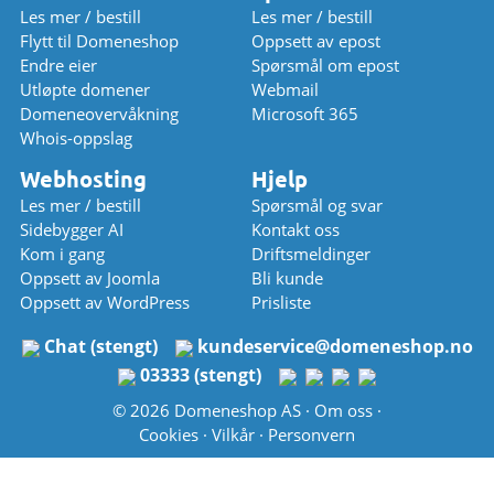
Les mer / bestill
Les mer / bestill
Flytt til Domeneshop
Oppsett av epost
Endre eier
Spørsmål om epost
Utløpte domener
Webmail
Domeneovervåkning
Microsoft 365
Whois-oppslag
Webhosting
Hjelp
Les mer / bestill
Spørsmål og svar
Sidebygger AI
Kontakt oss
Kom i gang
Driftsmeldinger
Oppsett av Joomla
Bli kunde
Oppsett av WordPress
Prisliste
Chat (stengt)
kundeservice
@
domeneshop.no
03333 (stengt)
© 2026 Domeneshop AS ·
Om oss
·
Cookies
·
Vilkår
·
Personvern