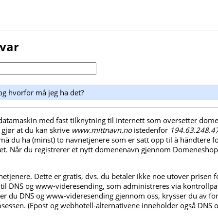
svar
og hvorfor må jeg ha det?
datamaskin med fast tilknytning til Internett som oversetter dome
 gjør at du kan skrive
www.mittnavn.no
istedenfor
194.63.248.4
å du ha (minst) to navnetjenere som er satt opp til å håndtere f
t. Når du registrerer et nytt domenenavn gjennom Domeneshop
etjenere. Dette er gratis, dvs. du betaler ikke noe utover prisen
ng til DNS og www-videresending, som administreres via kontrollpa
er du DNS og www-videresending gjennom oss, krysser du av for d
rosessen. (Epost og webhotell-alternativene inneholder også DNS