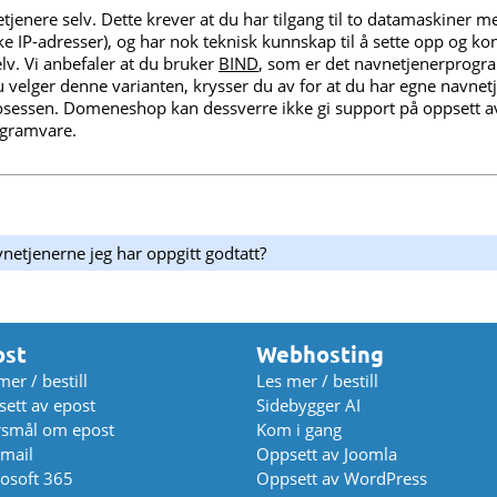
jenere selv. Dette krever at du har tilgang til to datamaskiner med
ske IP-adresser), og har nok teknisk kunnskap til å sette opp og ko
lv. Vi anbefaler at du bruker
BIND
, som er det navnetjenerprog
u velger denne varianten, krysser du av for at du har egne navnetj
rosessen. Domeneshop kan dessverre ikke gi support på oppsett a
ogramvare.
vnetjenerne jeg har oppgitt godtatt?
ost
Webhosting
mer / bestill
Les mer / bestill
ett av epost
Sidebygger AI
rsmål om epost
Kom i gang
mail
Oppsett av Joomla
osoft 365
Oppsett av WordPress