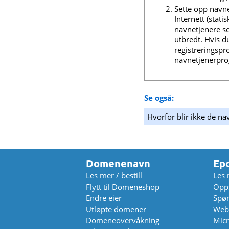
Sette opp navnet
Internett (stati
navnetjenere se
utbredt. Hvis d
registreringsp
navnetjenerpr
Se også:
Hvorfor blir ikke de na
Domenenavn
Ep
Les mer / bestill
Les 
Flytt til Domeneshop
Opps
Endre eier
Spø
Utløpte domener
Web
Domeneovervåkning
Micr