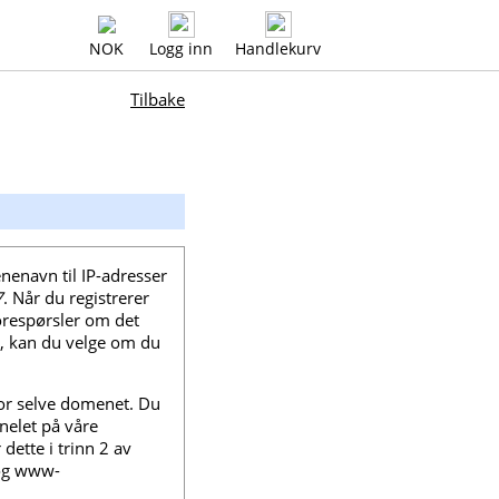
NOK
Logg inn
Handlekurv
Tilbake
nenavn til IP-adresser
7
. Når du registrerer
orespørsler om det
, kan du velge om du
 for selve domenet. Du
nelet på våre
ette i trinn 2 av
 og www-