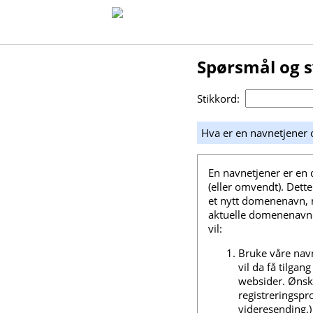
Spørsmål og 
Stikkord:
Hva er en navnetjener 
En navnetjener er en 
(eller omvendt). Dette
et nytt domenenavn, m
aktuelle domenenavne
vil:
Bruke våre navn
vil da få tilga
websider. Ønsk
registreringsp
videresending.)