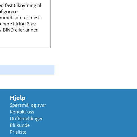
 fast tilknytning til
nfigurere
rammet som er mest
enere i trinn 2 av
v BIND eller annen
Hjelp
Spørsmål og svar
Kontakt oss
Driftsmeldinger
Bli kunde
Prisliste