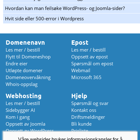
Hvordan kan man feilsøke WordPress- og Joomla-sider?
Hvit side eller 500-error i Wordpress
Domenenavn
Epost
Les mer / bestill
Les mer / bestill
Flytt til Domeneshop
Oppsett av epost
Endre eier
Spørsmål om epost
Utløpte domener
Webmail
Domeneovervåkning
Microsoft 365
Whois-oppslag
Webhosting
Hjelp
Les mer / bestill
Spørsmål og svar
Sidebygger AI
Kontakt oss
Kom i gang
Driftsmeldinger
Oppsett av Joomla
Bli kunde
Oppsett av WordPress
Prisliste
Våre websider bruker informasjonskapsler for å