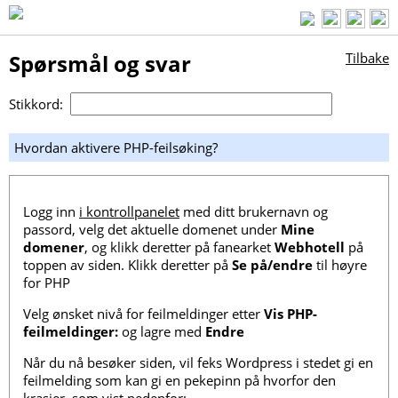
Spørsmål og svar
Tilbake
Stikkord:
Hvordan aktivere PHP-feilsøking?
Logg inn
i kontrollpanelet
med ditt brukernavn og
passord, velg det aktuelle domenet under
Mine
domener
, og klikk deretter på fanearket
Webhotell
på
toppen av siden. Klikk deretter på
Se på/endre
til høyre
for PHP
Velg ønsket nivå for feilmeldinger etter
Vis PHP-
feilmeldinger:
og lagre med
Endre
Når du nå besøker siden, vil feks Wordpress i stedet gi en
feilmelding som kan gi en pekepinn på hvorfor den