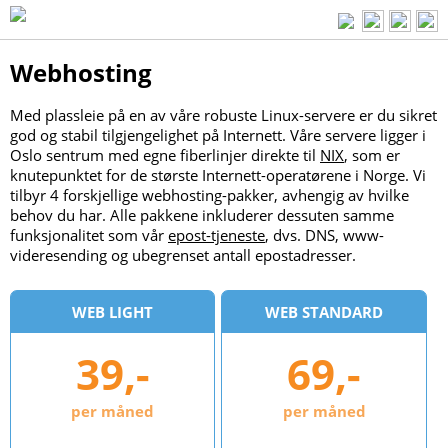
Webhosting
Med plassleie på en av våre robuste Linux-servere er du sikret
god og stabil tilgjengelighet på Internett. Våre servere ligger i
Oslo sentrum med egne fiberlinjer direkte til
NIX
, som er
knutepunktet for de største Internett-operatørene i Norge. Vi
tilbyr 4 forskjellige webhosting-pakker, avhengig av hvilke
behov du har. Alle pakkene inkluderer dessuten samme
funksjonalitet som vår
epost-tjeneste
, dvs. DNS, www-
videresending og ubegrenset antall epostadresser.
WEB LIGHT
WEB STANDARD
39,-
69,-
per måned
per måned