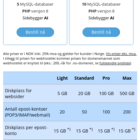
5
MySQL-databaser
10
MySQL-databaser
PHP
versjon 8
PHP
versjon 8
Sidebygger
AI
Sidebygger
AI
Bestill nå
Bestill nå
Alle priser er i NOK inkl. 25% mva og gjelder for kunder i Norge.
Vis priser eks. mva.
I tillegg til prisen for webhotellet kommer prisen for domenenavnet som
webhotellet er knyttet til (eks.: 209,-/år for .no-domener, se
fullstendig prisliste
).
Light
Standard
Pro
Max
Diskplass for
5 GB
20 GB
100 GB
500 GB
websider
Antall epost-kontoer
20
50
100
200
(POP3/IMAP/webmail)
Diskplass per epost-
*)
*)
*)
*)
15 GB
15 GB
15 GB
15 GB
konto