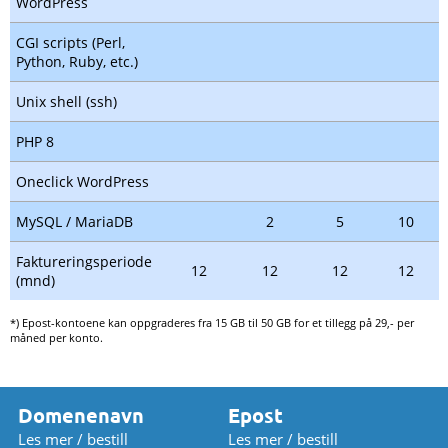
WordPress
CGI scripts (Perl,
Python, Ruby, etc.)
Unix shell (ssh)
PHP 8
Oneclick WordPress
MySQL / MariaDB
2
5
10
Faktureringsperiode
12
12
12
12
(mnd)
*) Epost-kontoene kan oppgraderes fra 15 GB til 50 GB for et tillegg på 29,- per
måned per konto.
Domenenavn
Epost
Les mer / bestill
Les mer / bestill