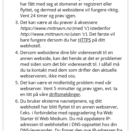
har fått med seg at domenet er registrert eller
flyttet, og dermed at websidene vil fungere riktig.
Vent 24 timer og prøv igjen.
Det kan være at du prøver å aksessere
https://www.mittnavn.no
(med 's') istedenfor
http://www.mittnavn.no
(uten 's'). Det første vil
bare fungere dersom du har
HTTPS
på ditt
webhotell.
Dersom websidene dine blir videresendt til en
annen webside, kan det hende at det er problemer
med siden som det blir videresendt til. I såfall må
du ta kontakt med dem som drifter den aktuelle
webserveren, ikke med oss.
Det kan være et midlertidig problem med vår
webserver. Vent 5 minutter og prøv igjen, evt. ta
en titt på våre
driftsmeldinger
.
Du bruker eksterne navnetjenere, og ditt
webhotell har blitt flyttet til en annen webserver,
f.eks. i forbindelse med oppgradering fra Web
Starter til Web Medium. Du må oppdatere IP-
adressen til webhotellet i DNS-oppsettet hos din
DNS-leverandør. Du finner den nye IP-adressen fra