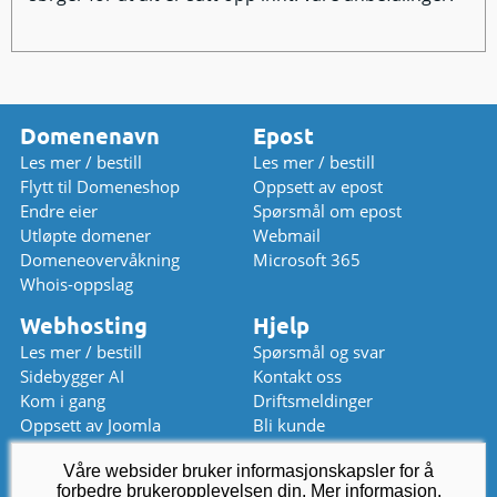
Domenenavn
Epost
Les mer / bestill
Les mer / bestill
Flytt til Domeneshop
Oppsett av epost
Endre eier
Spørsmål om epost
Utløpte domener
Webmail
Domeneovervåkning
Microsoft 365
Whois-oppslag
Webhosting
Hjelp
Les mer / bestill
Spørsmål og svar
Sidebygger AI
Kontakt oss
Kom i gang
Driftsmeldinger
Oppsett av Joomla
Bli kunde
Oppsett av WordPress
Prisliste
Våre websider bruker informasjonskapsler for å
Chat (stengt)
forbedre brukeropplevelsen din.
kundeservice
Mer informasjon
@
domeneshop.no
.