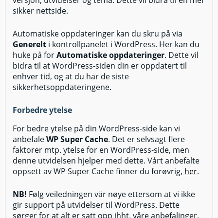
versjon, utvidelser og tema. Dette vil bidra til en mer
sikker nettside.
Automatiske oppdateringer kan du skru på via
Generelt
i kontrollpanelet i WordPress. Her kan du
huke på for
Automatiske oppdateringer
. Dette vil
bidra til at WordPress-siden din er oppdatert til
enhver tid, og at du har de siste
sikkerhetsoppdateringene.
Forbedre ytelse
For bedre ytelse på din WordPress-side kan vi
anbefale
WP Super Cache
. Det er selvsagt flere
faktorer mtp. ytelse for en WordPress-side, men
denne utvidelsen hjelper med dette. Vårt anbefalte
oppsett av WP Super Cache finner du forøvrig,
her
.
NB!
Følg veiledningen vår nøye ettersom at vi ikke
gir support på utvidelser til WordPress. Dette
sørger for at alt er satt opp ihht. våre anbefalinger.