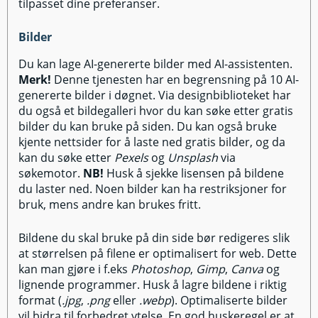
tilpasset dine preferanser.
Bilder
Du kan lage AI-genererte bilder med AI-assistenten.
Merk!
Denne tjenesten har en begrensning på 10 AI-
genererte bilder i døgnet. Via designbiblioteket har
du også et bildegalleri hvor du kan søke etter gratis
bilder du kan bruke på siden. Du kan også bruke
kjente nettsider for å laste ned gratis bilder, og da
kan du søke etter
Pexels
og
Unsplash
via
søkemotor.
NB!
Husk å sjekke lisensen på bildene
du laster ned. Noen bilder kan ha restriksjoner for
bruk, mens andre kan brukes fritt.
Bildene du skal bruke på din side bør redigeres slik
at størrelsen på filene er optimalisert for web. Dette
kan man gjøre i f.eks
Photoshop
,
Gimp
,
Canva
og
lignende programmer. Husk å lagre bildene i riktig
format (
.jpg
,
.png
eller
.webp
). Optimaliserte bilder
vil bidra til forbedret ytelse. En god huskeregel er at