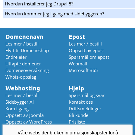
Hvordan installerer jeg Drupal 8?
Hvordan kommer jeg i gang med sidebyggeren?
Domenenavn
Epost
Les mer / bestill
Les mer / bestill
Flytt til Domeneshop
Oppsett av epost
Endre eier
Spørsmål om epost
Utløpte domener
Webmail
Domeneovervåkning
Microsoft 365
Whois-oppslag
Webhosting
Hjelp
Les mer / bestill
Spørsmål og svar
Sidebygger AI
Kontakt oss
Kom i gang
Driftsmeldinger
Oppsett av Joomla
Bli kunde
Oppsett av WordPress
Prisliste
Våre websider bruker informasjonskapsler for å
Chat (stengt)
kundeservice
@
domeneshop.no