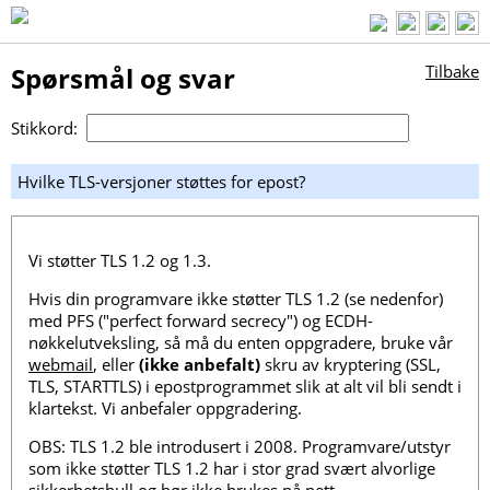
Spørsmål og svar
Tilbake
Stikkord:
Hvilke TLS-versjoner støttes for epost?
Vi støtter TLS 1.2 og 1.3.
Hvis din programvare ikke støtter TLS 1.2 (se nedenfor)
med PFS ("perfect forward secrecy") og ECDH-
nøkkelutveksling, så må du enten oppgradere, bruke vår
webmail
, eller
(ikke anbefalt)
skru av kryptering (SSL,
TLS, STARTTLS) i epostprogrammet slik at alt vil bli sendt i
klartekst. Vi anbefaler oppgradering.
OBS: TLS 1.2 ble introdusert i 2008. Programvare/utstyr
som ikke støtter TLS 1.2 har i stor grad svært alvorlige