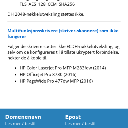
TLS_AES_128_CCM_SHA256
DH 2048-nøkkelutveksling støttes ikke.
Multifunksjonsskrivere (skriver-skannere) som ikke
fungerer
Følgende skrivere støtter ikke ECDH-nøkkelutveksling, og
selv om de konfigureres til å tillate ukryptert forbindelse,
nekter de å koble til.
HP Color LaserJet Pro MFP M283fdw (2014)
HP OfficeJet Pro 8730 (2016)
HP PageWide Pro 477dw MFP (2016)
Domenenavn
Epost
Les mer / bestill
Les mer / bestill