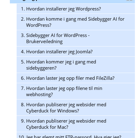
1.
Hvordan installerer jeg Wordpress?
2.
Hvordan komme i gang med Sidebygger AI for
WordPress?
3.
Sidebygger AI for WordPress -
Brukerveiledning
4.
Hvordan installerer jeg Joomla?
5.
Hvordan kommer jeg i gang med
sidebyggeren?
6.
Hvordan laster jeg opp filer med FileZilla?
7.
Hvordan laster jeg opp filene til min
webhosting?
8.
Hvordan publiserer jeg websider med
Cyberduck for Windows?
9.
Hvordan publiserer jeg websider med
Cyberduck for Mac?
10.
Jeg har glemt mitt FTP-passord. Hva gjør jeg?