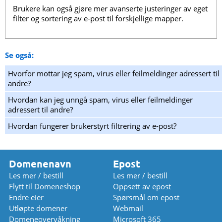
Brukere kan også gjøre mer avanserte justeringer av eget
filter og sortering av e-post til forskjellige mapper.
Se også:
Hvorfor mottar jeg spam, virus eller feilmeldinger adressert til
andre?
Hvordan kan jeg unngå spam, virus eller feilmeldinger
adressert til andre?
Hvordan fungerer brukerstyrt filtrering av e-post?
Domenenavn
Epost
Les mer / bestill
Les mer / bestill
Flytt til Domeneshop
Oppsett av epost
Endre eier
Spørsmål om epost
Utløpte domener
Webmail
Domeneovervåkning
Microsoft 365