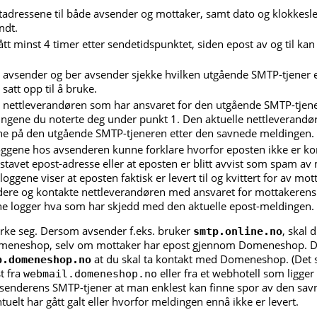
adressene til både avsender og mottaker, samt dato og klokkesle
ndt.
gått minst 4 timer etter sendetidspunktet, siden epost av og til kan
 avsender og ber avsender sjekke hvilken utgående SMTP-tjener
satt opp til å bruke.
 nettleverandøren som har ansvaret for den utgående SMTP-tjener
ingene du noterte deg under punkt 1. Den aktuelle nettleverandø
e på den utgående SMTP-tjeneren etter den savnede meldingen.
loggene hos avsenderen kunne forklare hvorfor eposten ikke er k
lstavet epost-adresse eller at eposten er blitt avvist som spam av
oggene viser at eposten faktisk er levert til og kvittert for av mo
dere og kontakte nettleverandøren med ansvaret for mottakerens 
ine logger hva som har skjedd med den aktuelle epost-meldingen.
erke seg. Dersom avsender f.eks. bruker
, skal 
smtp.online.no
omeneshop, selv om mottaker har epost gjennom Domeneshop. D
at du skal ta kontakt med Domeneshop. (Det 
p.domeneshop.no
t fra
eller fra et webhotell som ligg
webmail.domeneshop.no
avsenderens SMTP-tjener at man enklest kan finne spor av den sa
uelt har gått galt eller hvorfor meldingen ennå ikke er levert.