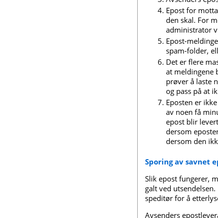
Epost for mottak
den skal. For 
administrator 
Epost-meldingen
spam-folder, ell
Det er flere m
at meldingene b
prøver å laste 
og pass på at i
Eposten er ikke 
av noen få minut
epost blir lever
dersom eposten 
dersom den ikk
Sporing av savnet e
Slik epost fungerer, 
galt ved utsendelsen
speditør for å etterly
Avsenders epostlever