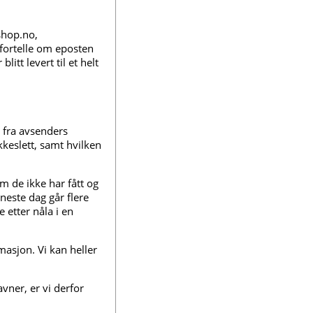
shop.no,
fortelle om eposten
litt levert til et helt
g fra avsenders
keslett, samt hvilken
 de ikke har fått og
neste dag går flere
 etter nåla i en
rmasjon. Vi kan heller
ner, er vi derfor