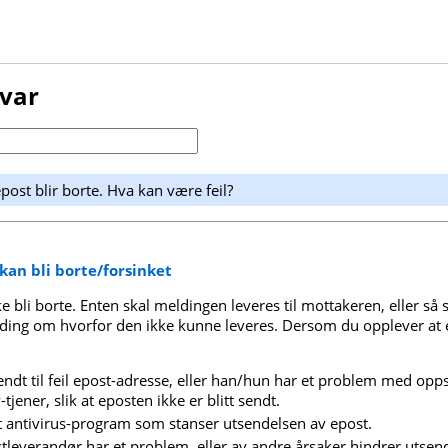
svar
epost blir borte. Hva kan være feil?
 kan bli borte/forsinket
e bli borte. Enten skal meldingen leveres til mottakeren, eller så s
ing om hvorfor den ikke kunne leveres. Dersom du opplever at ep
ndt til feil epost-adresse, eller han/hun har et problem med oppse
tjener, slik at eposten ikke er blitt sendt.
t antivirus-program som stanser utsendelsen av epost.
leverandør har et problem, eller av andre årsaker hindrer utsen