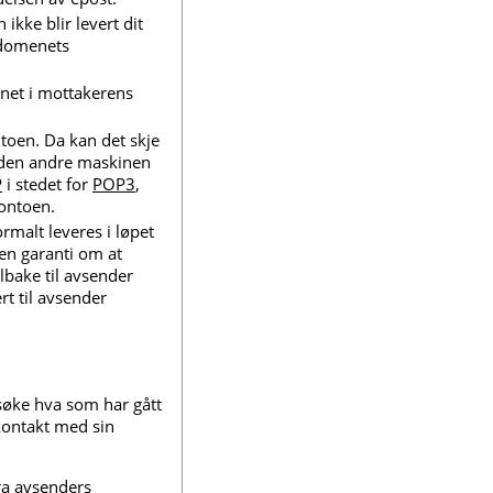
 ikke blir levert dit
 domenets
vnet i mottakerens
toen. Da kan det skje
å den andre maskinen
P
i stedet for
POP3
,
kontoen.
ormalt leveres i løpet
oen garanti om at
ilbake til avsender
rt til avsender
søke hva som har gått
kontakt med sin
ra avsenders