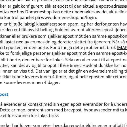
er er galt konfigurert, slik at epost til den aktuelle epost-adressen
mottakere hos Domeneshop kan dette undersøkes av det aktuelle
via kontrollpanelet på www.domeneshop.no/login.
 er blitt (feilaktig) klassifisert som spam, og har derfor enten ha
er den er blitt avvist helt og holdent av mottakerens epost-tjener.
askiner eller brukere som sjekker epost mot den samme epost-kon
li lastet ned av en maskin og deretter slettet fra tjeneren. Når s
ned eposten, er den borte. For å inngå dette problemet, bruk
IMA
kke to forskjellige personer sjekker epost mot den samme epost-
blitt borte, den er bare forsinket. Selv om vi er vant til at epost n
ter, kan det av og til ta opptil flere timer. Husk at du ikke har n
t innen en viss tid. Det vanlige er at det går en advarselsmelding t
ikke kunne leveres innen 4 timer, og at hele eposten blir returne
e kunne leveres innen 4 dager.
post
må avsender ta kontakt med sin egen epostleverandør for å under
. Dette er mao. omtrent som med brevpost, hvor avsender må ta 
se et forsvunnet/forsinket brev.
andør har logger som viser hvordan epostmeldingen er mottatt f