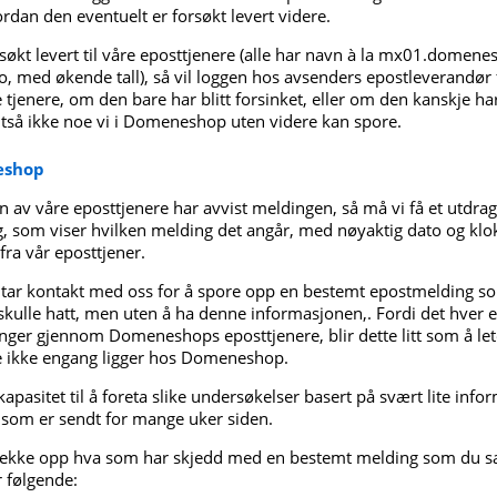
dan den eventuelt er forsøkt levert videre.
søkt levert til våre eposttjenere (alle har navn à la mx01.domene
med økende tall), så vil loggen hos avsenders epostleverandør 
e tjenere, om den bare har blitt forsinket, eller om den kanskje har b
altså ikke noe vi i Domeneshop uten videre kan spore.
eshop
en av våre eposttjenere har avvist meldingen, så må vi få et utdra
, som viser hvilken melding det angår, med nøyaktig dato og klok
ra vår eposttjener.
tar kontakt med oss for å spore opp en bestemt epostmelding som
skulle hatt, men uten å ha denne informasjonen,. Fordi det hver e
nger gjennom Domeneshops eposttjenere, blir dette litt som å lete
 ikke engang ligger hos Domeneshop.
kapasitet til å foreta slike undersøkelser basert på svært lite info
 som er sendt for mange uker siden.
sjekke opp hva som har skjedd med en bestemt melding som du sav
r følgende: