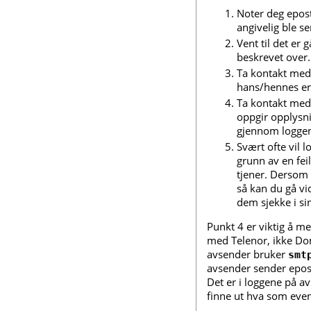
Noter deg epost
angivelig ble se
Vent til det er 
beskrevet over.
Ta kontakt med
hans/hennes er 
Ta kontakt med
oppgir opplysn
gjennom loggen
Svært ofte vil 
grunn av en fei
tjener. Dersom l
så kan du gå vi
dem sjekke i s
Punkt 4 er viktig å m
med Telenor, ikke D
avsender bruker
smt
avsender sender epos
Det er i loggene på 
finne ut hva som event