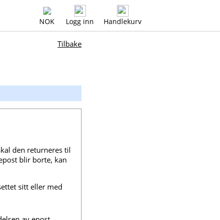
NOK
Logg inn
Handlekurv
Tilbake
kal den returneres til
ost blir borte, kan
ttet sitt eller med
delsen av epost.