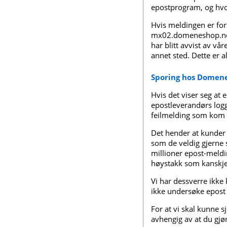
epostprogram, og hvor
Hvis meldingen er for
mx02.domeneshop.no, 
har blitt avvist av vår
annet sted. Dette er 
Sporing hos Domen
Hvis det viser seg at 
epostleverandørs logg
feilmelding som kom f
Det hender at kunder 
som de veldig gjerne 
millioner epost-meldi
høystakk som kanskje
Vi har dessverre ikke 
ikke undersøke epost
For at vi skal kunne 
avhengig av at du gjø