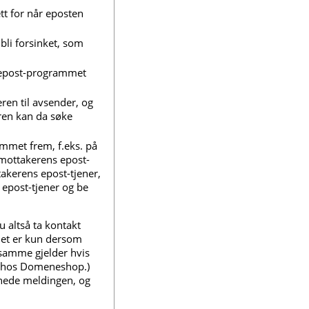
tt for når eposten
 bli forsinket, som
 epost-programmet
en til avsender, og
ren kan da søke
ommet frem, f.eks. på
 mottakerens epost-
ttakerens epost-tjener,
epost-tjener og be
du altså ta kontakt
et er kun dersom
samme gjelder hvis
er hos Domeneshop.)
vnede meldingen, og