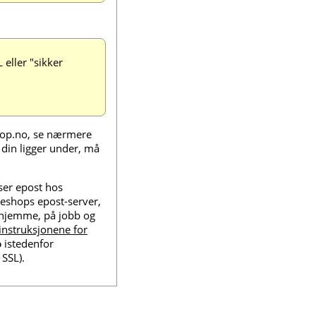
 eller "sikker
hop.no, se nærmere
din ligger under, må
ser epost hos
eshops epost-server,
. hjemme, på jobb og
instruksjonene for
o
istedenfor
SSL).