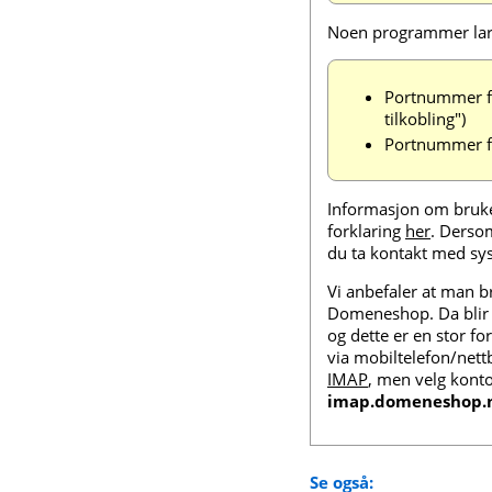
Noen programmer lar 
Portnummer f
tilkobling")
Portnummer f
Informasjon om bruk
forklaring
her
. Derso
du ta kontakt med sys
Vi anbefaler at man 
Domeneshop. Da blir 
og dette er en stor fo
via mobiltelefon/nett
IMAP
, men velg kont
imap.domeneshop.
Se også: