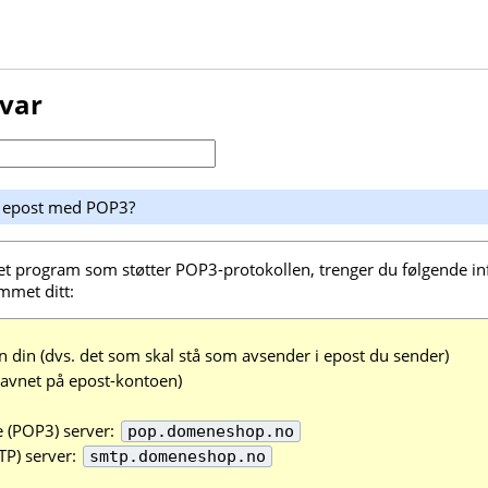
svar
p epost med POP3?
 et program som støtter POP3-protokollen, trenger du følgende 
mmet ditt:
 din (dvs. det som skal stå som avsender i epost du sender)
avnet på epost-kontoen)
(POP3) server:
pop.domeneshop.no
P) server:
smtp.domeneshop.no