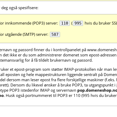
deg også spesifisere:
or innkommende (POP3) server:
(
hvis du bruker SSL
110
995
or utgående (SMTP) server:
587
ernavn og passord finner du i kontrollpanelet på www.domenes
m det ikke er du som administrerer domenet som epost-adressen 
temansvarlig for å få tildelt brukernavn og passord.
bruker et epost-program som støtter IMAP-protokollen når man le
all eposten og hele mappestrukturen liggende sentralt på Domen
rdel dersom man leser epost fra flere forskjellige maskiner (f.eks
brett). Dersom du likevel ønsker å bruke POP3, ta utgangspunkt i
otype POP3 istedenfor IMAP og servernavn
pop.domeneshop.n
no
. Husk også portnummeret til POP3 er 110 (995 hvis du bruker 