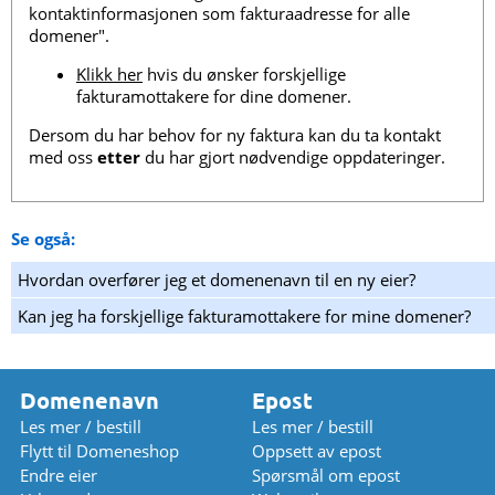
kontaktinformasjonen som fakturaadresse for alle
domener".
Klikk her
hvis du ønsker forskjellige
fakturamottakere for dine domener.
Dersom du har behov for ny faktura kan du ta kontakt
med oss
etter
du har gjort nødvendige oppdateringer.
Se også:
Hvordan overfører jeg et domenenavn til en ny eier?
Kan jeg ha forskjellige fakturamottakere for mine domener?
Domenenavn
Epost
Les mer / bestill
Les mer / bestill
Flytt til Domeneshop
Oppsett av epost
Endre eier
Spørsmål om epost