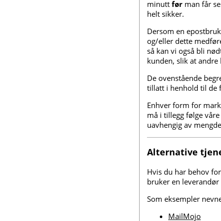
minutt
før
man får sen
helt sikker.
Dersom en epostbruker
og/eller dette medfør
så kan vi også bli nød
kunden, slik at andre
De ovenstående begren
tillatt i henhold til d
Enhver form for marke
må i tillegg følge vår
uavhengig av mengde
Alternative tjen
Hvis du har behov for 
bruker en leverandør 
Som eksempler nevner
MailMojo