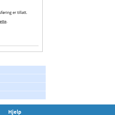
ring er tillatt.
ette
.
Hjelp