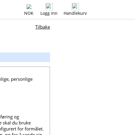
NOK
Logg inn
Handlekurv
Tilbake
lige, personlige
føring og
te skal du bruke
nfigurert for formålet.
for å sende sin