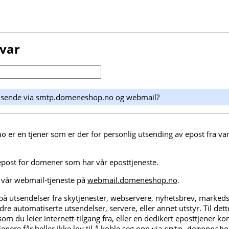
svar
g sende via smtp.domeneshop.no og webmail?
er en tjener som er der for personlig utsending av epost fra van
no
epost for domener som har vår eposttjeneste.
r vår webmail-tjeneste på
webmail.domeneshop.no
.
på utsendelser fra skytjenester, webservere, nyhetsbrev, markeds
e automatiserte utsendelser, servere, eller annet utstyr. Til det
som du leier internett-tilgang fra, eller en dedikert eposttjener ko
jenere får heller ikke lov til å koble seg opp via