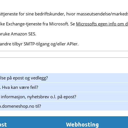
ttjeneste for sine bedriftskunder, hvor masseutsendelse/markedsfø
ke Exchange-tjeneste fra Microsoft. Se
Microsofts egen info om d
bruke Amazon SES.
andre tilbyr SMTP-tilgang og/eller APIer.
lse på epost og vedlegg?
. Hva kan være feil?
 informasjon, nyhetsbrev o.l. på epost?
p.domeneshop.no til?
ost
Webhosting