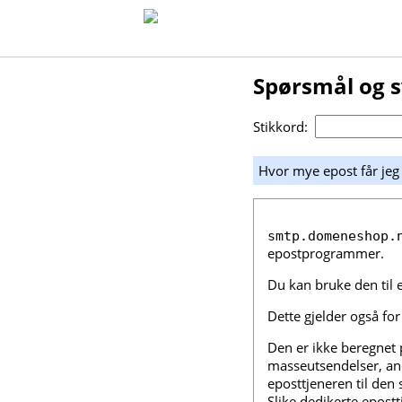
Spørsmål og 
Stikkord:
Hvor mye epost får je
smtp.domeneshop.
epostprogrammer.
Du kan bruke den til 
Dette gjelder også fo
Den er ikke beregnet 
masseutsendelser, andr
eposttjeneren til den 
Slike dedikerte epostt