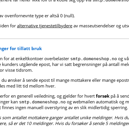
smtp.domenesho
 av ovenfornevnte type er altså 0 (null).
siden for
alternative tjenestetilbydere
av masseutsendelser og uts
ger for tillatt bruk
en for at enkeltkontoer overbelaster
og vå
smtp.domeneshop.no
 kunders utgående epost, har vi satt begrensninger på antall me
or visse tidsrom.
m du ønsker å sende epost til mange mottakere eller mange epost
des med litt tid mellom hver.
rfor en generell veiledning, og gjelder for hvert
forsøk
på å send
dinger kan
og webmailen automatisk og mi
smtp.domeneshop.no
 finnes ingen manuell overstyring av en slik midlertidig sperring.
es som antallet mottakere ganger antallet unike meldinger. Hvis d
ere, så er det 10 meldinger. Hvis du forsøker å sende 5 meldinger 