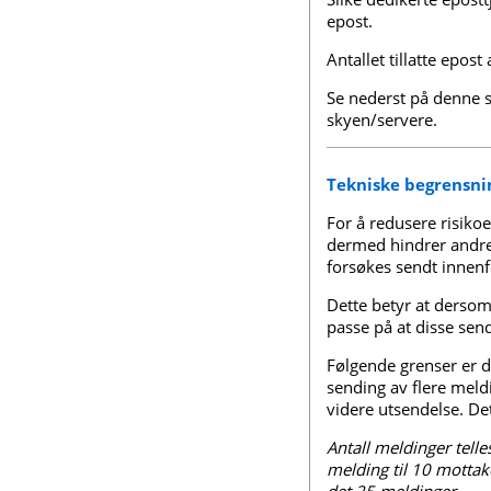
epost.
Antallet tillatte epost
Se nederst på denne 
skyen/servere.
Tekniske begrensnin
For å redusere risiko
dermed hindrer andre
forsøkes sendt innenf
Dette betyr at derso
passe på at disse sen
Følgende grenser er de
sending av flere mel
videre utsendelse. Det
Antall meldinger tell
melding til 10 mottak
det 25 meldinger.