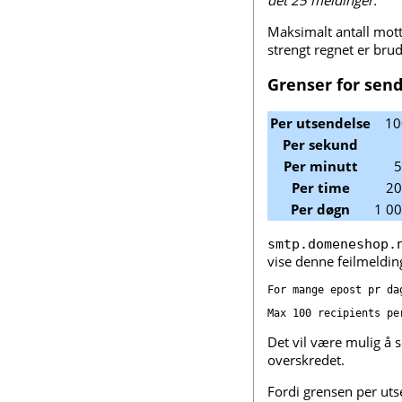
Maksimalt antall mott
strengt regnet er brud
Grenser for sen
Per utsendelse
10
Per sekund
Per minutt
5
Per time
20
Per døgn
1 00
smtp.domeneshop.
vise denne feilmelding
Det vil være mulig å s
overskredet.
Fordi grensen per uts