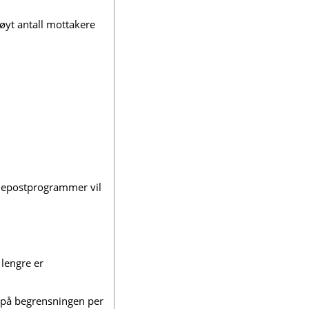
høyt antall mottakere
n epostprogrammer vil
 lengre er
e på begrensningen per