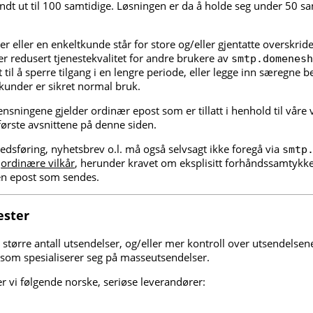
dt ut til 100 samtidige. Løsningen er da å holde seg under 50 sa
 eller en enkeltkunde står for store og/eller gjentatte overskrid
er redusert tjenestekvalitet for andre brukere av
smtp.domenesh
t til å sperre tilgang i en lengre periode, eller legge inn særegne 
 kunder er sikret normal bruk.
sningene gjelder ordinær epost som er tillatt i henhold til våre v
e første avsnittene på denne siden.
dsføring, nyhetsbrev o.l. må også selvsagt ikke foregå via
smtp
e
ordinære vilkår
, herunder kravet om eksplisitt forhåndssamtykke
n epost som sendes.
ester
større antall utsendelser, og/eller mer kontroll over utsendelsene
som spesialiserer seg på masseutsendelser.
 vi følgende norske, seriøse leverandører: