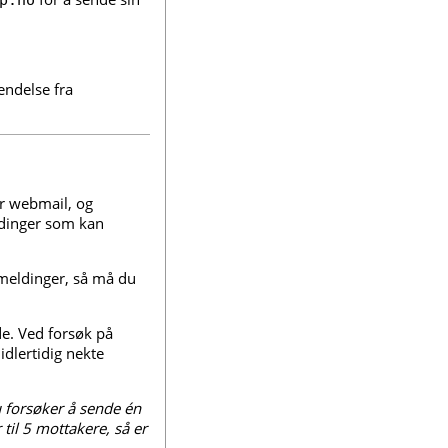
p.no
endelse fra
r webmail, og
ldinger som kan
meldinger, så må du
e. Ved forsøk på
dlertidig nekte
u forsøker å sende én
til 5 mottakere, så er