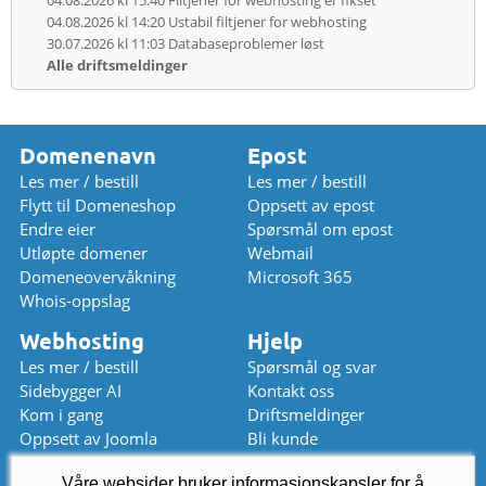
04.08.2026 kl 14:20
Ustabil filtjener for webhosting
30.07.2026 kl 11:03
Databaseproblemer løst
Alle driftsmeldinger
Domenenavn
Epost
Les mer / bestill
Les mer / bestill
Flytt til Domeneshop
Oppsett av epost
Endre eier
Spørsmål om epost
Utløpte domener
Webmail
Domeneovervåkning
Microsoft 365
Whois-oppslag
Webhosting
Hjelp
Les mer / bestill
Spørsmål og svar
Sidebygger AI
Kontakt oss
Kom i gang
Driftsmeldinger
Oppsett av Joomla
Bli kunde
Oppsett av WordPress
Prisliste
Våre websider bruker informasjonskapsler for å