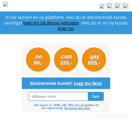
Vi har lansert en ny plattform. Hvis du er eksisterende kunde,
vennligst
logg inn på denne nettsiden
. Hvis du er en ny kunde,
klikk her
.no
.com
.gay
99,-
220,-
655,-
Eksisterende kunde?
Logg inn først
Alle priser er i NOK inkl. 25% mva og gjelder ett
års registrering.
Vis priser eks. mva.