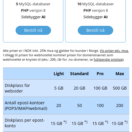
5
MySQL-databaser
10
MySQL-databaser
PHP
versjon 8
PHP
versjon 8
Sidebygger
AI
Sidebygger
AI
Bestill nå
Bestill nå
Alle priser er i NOK inkl. 25% mva og gjelder for kunder i Norge.
Vis priser eks. mva.
I tillegg til prisen for webhotellet kommer prisen for domenenavnet som
webhotellet er knyttet til (eks.: 209,-/år for .no-domener, se
fullstendig prisliste
).
Light
Standard
Pro
Max
Diskplass for
5 GB
20 GB
100 GB
500 GB
websider
Antall epost-kontoer
20
50
100
200
(POP3/IMAP/webmail)
Diskplass per epost-
*)
*)
*)
*)
15 GB
15 GB
15 GB
15 GB
konto