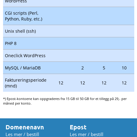
WordPress
CGI scripts (Perl,
Python, Ruby, etc.)
Unix shell (ssh)
PHP 8
Oneclick WordPress
MySQL / MariaDB
2
5
10
Faktureringsperiode
12
12
12
12
(mnd)
*) Epost-kontoene kan oppgraderes fra 15 GB til 50 GB for et tillegg på 29,- per
måned per konto.
Domenenavn
Epost
Les mer / bestill
Les mer / bestill