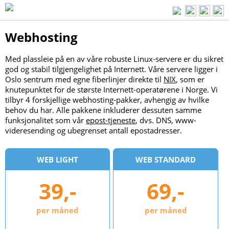
Webhosting
Med plassleie på en av våre robuste Linux-servere er du sikret
god og stabil tilgjengelighet på Internett. Våre servere ligger i
Oslo sentrum med egne fiberlinjer direkte til
NIX
, som er
knutepunktet for de største Internett-operatørene i Norge. Vi
tilbyr 4 forskjellige webhosting-pakker, avhengig av hvilke
behov du har. Alle pakkene inkluderer dessuten samme
funksjonalitet som vår
epost-tjeneste
, dvs. DNS, www-
videresending og ubegrenset antall epostadresser.
WEB LIGHT
WEB STANDARD
39,-
69,-
per måned
per måned