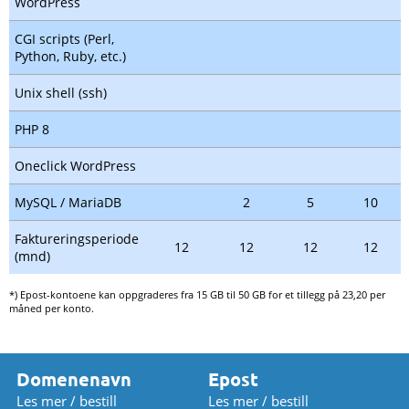
WordPress
CGI scripts (Perl,
Python, Ruby, etc.)
Unix shell (ssh)
PHP 8
Oneclick WordPress
MySQL / MariaDB
2
5
10
Faktureringsperiode
12
12
12
12
(mnd)
*) Epost-kontoene kan oppgraderes fra 15 GB til 50 GB for et tillegg på 23,20 per
måned per konto.
Domenenavn
Epost
Les mer / bestill
Les mer / bestill