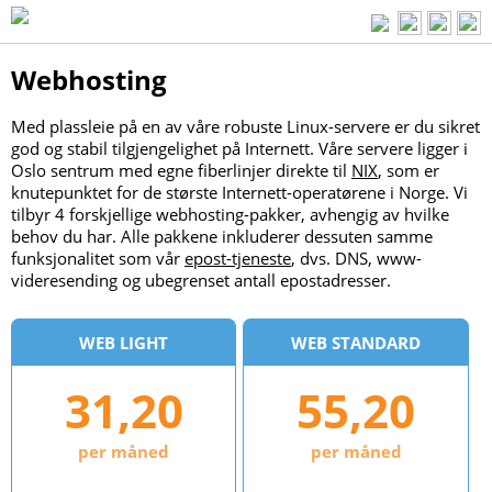
Webhosting
Med plassleie på en av våre robuste Linux-servere er du sikret
god og stabil tilgjengelighet på Internett. Våre servere ligger i
Oslo sentrum med egne fiberlinjer direkte til
NIX
, som er
knutepunktet for de største Internett-operatørene i Norge. Vi
tilbyr 4 forskjellige webhosting-pakker, avhengig av hvilke
behov du har. Alle pakkene inkluderer dessuten samme
funksjonalitet som vår
epost-tjeneste
, dvs. DNS, www-
videresending og ubegrenset antall epostadresser.
WEB LIGHT
WEB STANDARD
31,20
55,20
per måned
per måned