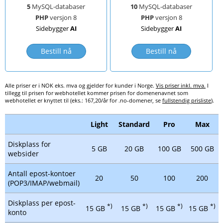
5
MySQL-databaser
10
MySQL-databaser
PHP
versjon 8
PHP
versjon 8
Sidebygger
AI
Sidebygger
AI
Bestill nå
Bestill nå
Alle priser er i NOK eks. mva og gjelder for kunder i Norge.
Vis priser inkl. mva.
I
tillegg til prisen for webhotellet kommer prisen for domenenavnet som
webhotellet er knyttet til (eks.: 167,20/år for .no-domener, se
fullstendig prisliste
).
Light
Standard
Pro
Max
Diskplass for
5 GB
20 GB
100 GB
500 GB
websider
Antall epost-kontoer
20
50
100
200
(POP3/IMAP/webmail)
Diskplass per epost-
*)
*)
*)
*)
15 GB
15 GB
15 GB
15 GB
konto