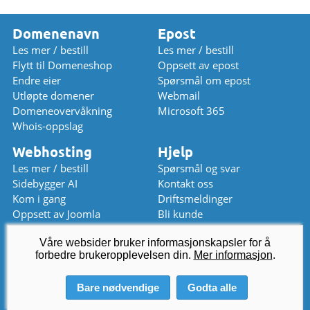
Domenenavn
Epost
Les mer / bestill
Les mer / bestill
Flytt til Domeneshop
Oppsett av epost
Endre eier
Spørsmål om epost
Utløpte domener
Webmail
Domeneovervåkning
Microsoft 365
Whois-oppslag
Webhosting
Hjelp
Les mer / bestill
Spørsmål og svar
Sidebygger AI
Kontakt oss
Kom i gang
Driftsmeldinger
Oppsett av Joomla
Bli kunde
Oppsett av WordPress
Prisliste
Våre websider bruker informasjonskapsler for å
Chat (stengt)
forbedre brukeropplevelsen din.
kundeservice
Mer informasjon
@
domeneshop.no
.
03333 (08-12 / 13-16)
Bare nødvendige
Godta alle
© 2026 Domeneshop AS ·
Om oss
·