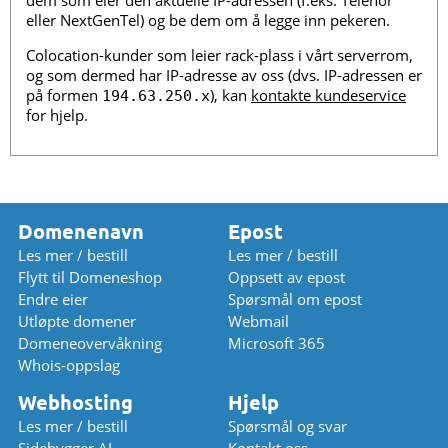
dem som eier den aktuelle IP-adressen (f.eks. Telenor
eller NextGenTel) og be dem om å legge inn pekeren.
Colocation-kunder som leier rack-plass i vårt serverrom,
og som dermed har IP-adresse av oss (dvs. IP-adressen er
på formen
), kan
kontakte kundeservice
194.63.250.x
for hjelp.
Domenenavn
Epost
Les mer / bestill
Les mer / bestill
Flytt til Domeneshop
Oppsett av epost
Endre eier
Spørsmål om epost
Utløpte domener
Webmail
Domeneovervåkning
Microsoft 365
Whois-oppslag
Webhosting
Hjelp
Les mer / bestill
Spørsmål og svar