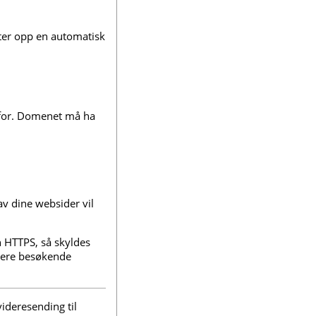
tter opp en automatisk
 for. Domenet må ha
av dine websider vil
n HTTPS, så skyldes
igere besøkende
videresending til