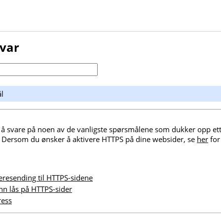
svar
l
 å svare på noen av de vanligste spørsmålene som dukker opp ett
. Dersom du ønsker å aktivere HTTPS på dine websider, se
her
for
eresending til HTTPS-sidene
n lås på HTTPS-sider
ress