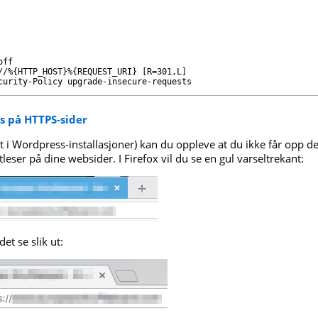
ff

//%{HTTP_HOST}%{REQUEST_URI} [R=301,L]

curity-Policy upgrade-insecure-requests
s på HTTPS-sider
ielt i Wordpress-installasjoner) kan du oppleve at du ikke får opp d
tleser på dine websider. I Firefox vil du se en gul varseltrekant:
et se slik ut: