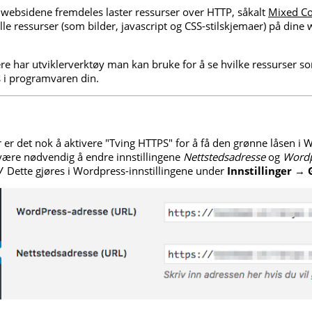
at websidene fremdeles laster ressurser over HTTP, såkalt
Mixed Co
lle ressurser (som bilder, javascript og CSS-stilskjemaer) på dine w
re har utviklerverktøy man kan bruke for å se hvilke ressurser s
es i programvaren din.
eller er det nok å aktivere "Tving HTTPS" for å få den grønne låsen 
være nødvendig å endre innstillingene
Nettstedsadresse
og
Wordp
Dette gjøres i Wordpress-innstillingene under
Innstillinger
→
/