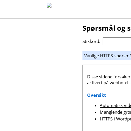
Spørsmål og 
Stikkord:
Vanlige HTTPS-spørsmå
Disse sidene forsøker
aktivert på webhotell
Oversikt
Automatisk vid
Manglende grøn
HTTPS i Wordp