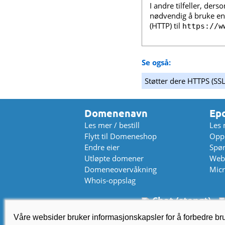
I andre tilfeller, der
nødvendig å bruke en 
(HTTP) til
https://w
Se også:
Støtter dere HTTPS (SSL
Domenenavn
Ep
Les mer / bestill
Les 
Flytt til Domeneshop
Opps
Endre eier
Spø
Utløpte domener
Web
Domeneovervåkning
Micr
Whois-oppslag
Chat (stengt)
Våre websider bruker informasjonskapsler for å forbedre b