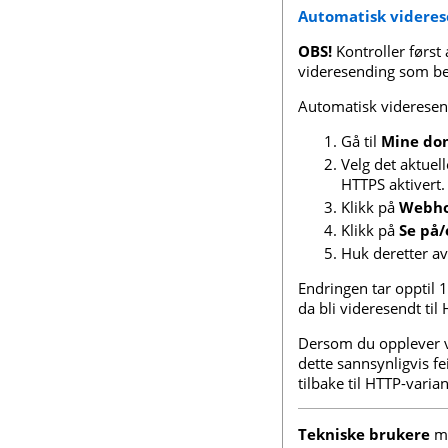
Automatisk videres
OBS!
Kontroller først
videresending som be
Automatisk videresend
Gå til
Mine do
Velg det aktue
HTTPS aktivert.
Klikk på
Webho
Klikk på
Se på
Huk deretter av
Endringen tar opptil 1
da bli videresendt til
Dersom du opplever vi
dette sannsynligvis 
tilbake til HTTP-vari
Tekniske brukere
m