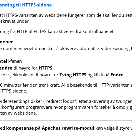
ending til HTTPS-sidene
 at HTTPS-varianten av websidene fungerer som de skal før du se
skrevet under.
ing fra HTTP til HTTPS kan aktiveres fra kontrollpanelet:
mener
lle domenenavnet du ønsker å aktivere automatisk videresending
tell
-fanen
/endre
til høyre for
HTTPS
 for sjekkboksen til høyre for
Tving HTTPS
og klikk på
Endre
0 minutter før den trer i kraft. Alle besøkende til HTTP-varianten 
 HTTPS-sidene.
deresendingsløkker ("redirect loops") etter aktivering av tvunge
feilkonfigurert programvare hvor programvaren forsøker å omdir
anten av websidene.
ed
kompetanse på Apaches rewrite-modul
kan velge å styre 