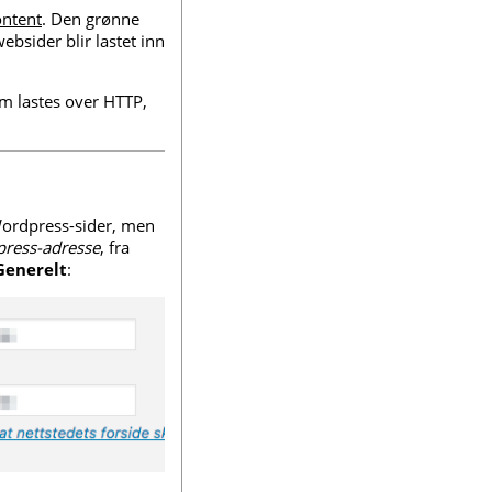
ntent
. Den grønne
ebsider blir lastet inn
om lastes over HTTP,
i Wordpress-sider, men
ress-adresse
, fra
Generelt
: