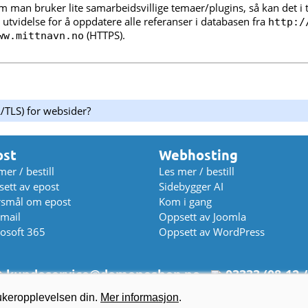
som man bruker lite samarbeidsvillige temaer/plugins, så kan det i 
utvidelse for å oppdatere alle referanser i databasen fra
http:/
(HTTPS).
ww.mittnavn.no
/TLS) for websider?
ost
Webhosting
mer / bestill
Les mer / bestill
ett av epost
Sidebygger AI
rsmål om epost
Kom i gang
mail
Oppsett av Joomla
osoft 365
Oppsett av WordPress
kundeservice
@
domeneshop.no
03333 (08-12 /
© 2026 Domeneshop AS ·
Om oss
·
Cookies
·
Vilkår
·
Personvern
rukeropplevelsen din.
Mer informasjon
.