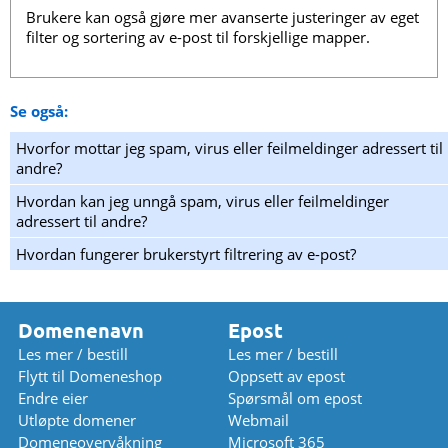
Brukere kan også gjøre mer avanserte justeringer av eget
filter og sortering av e-post til forskjellige mapper.
Se også:
Hvorfor mottar jeg spam, virus eller feilmeldinger adressert til
andre?
Hvordan kan jeg unngå spam, virus eller feilmeldinger
adressert til andre?
Hvordan fungerer brukerstyrt filtrering av e-post?
Domenenavn
Epost
Les mer / bestill
Les mer / bestill
Flytt til Domeneshop
Oppsett av epost
Endre eier
Spørsmål om epost
Utløpte domener
Webmail
Domeneovervåkning
Microsoft 365