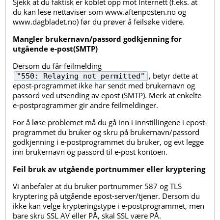
Sjekk at du faktisk er koblet opp mot Internett (f.eks. at
du kan lese nettaviser som www.aftenposten.no og
www.dagbladet.no) før du prøver å feilsøke videre.
Mangler brukernavn/passord godkjenning for
utgående e-post(SMTP)
Dersom du får feilmelding
, betyr dette at
"550: Relaying not permitted"
epost-programmet ikke har sendt med brukernavn og
passord ved utsending av epost (SMTP). Merk at enkelte
e-postprogrammer gir andre feilmeldinger.
For å løse problemet må du gå inn i innstillingene i epost-
programmet du bruker og skru på brukernavn/passord
godkjenning i e-postprogrammet du bruker, og evt legge
inn brukernavn og passord til e-post kontoen.
Feil bruk av utgående portnummer eller kryptering
Vi anbefaler at du bruker portnummer 587 og TLS
kryptering på utgående epost-server/tjener. Dersom du
ikke kan velge krypteringstype i e-postprogrammet, men
bare skru SSL AV eller PÅ, skal SSL være PÅ.