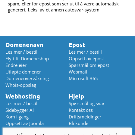
spam, eller for epost som ser ut til å være automatisk
generert, f.eks. av et annen autosvar-system.
Domenenavn
Epost
Les mer / bestill
Les mer / bestill
Flytt til Domeneshop
Oppsett av epost
Endre eier
Spørsmål om epost
Utløpte domener
Webmail
Domeneovervåkning
Microsoft 365
Whois-oppslag
Webhosting
Hjelp
Les mer / bestill
Spørsmål og svar
Sidebygger AI
Kontakt oss
Kom i gang
Driftsmeldinger
Oppsett av Joomla
Bli kunde
Oppsett av WordPress
Prisliste