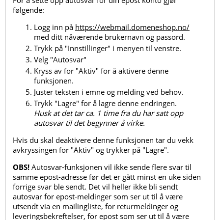
For å sette opp autosvar for din epost konto gjør
følgende:
Logg inn på
https://webmail.domeneshop.no/
med ditt nåværende brukernavn og passord.
Trykk på "Innstillinger" i menyen til venstre.
Velg "Autosvar"
Kryss av for "Aktiv" for å aktivere denne
funksjonen.
Juster teksten i emne og melding ved behov.
Trykk "Lagre" for å lagre denne endringen.
Husk at det tar ca. 1 time fra du har satt opp
autosvar til det begynner å virke.
Hvis du skal deaktivere denne funksjonen tar du vekk
avkryssingen for "Aktiv" og trykker på "Lagre".
OBS!
Autosvar-funksjonen vil ikke sende flere svar til
samme epost-adresse før det er gått minst en uke siden
forrige svar ble sendt. Det vil heller ikke bli sendt
autosvar for epost-meldinger som ser ut til å være
utsendt via en mailingliste, for returmeldinger og
leveringsbekreftelser, for epost som ser ut til å være