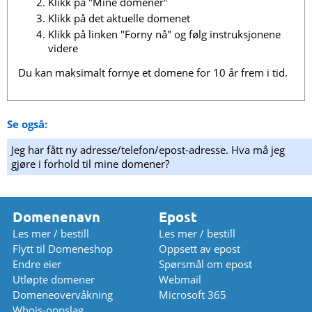
Klikk på "Mine domener"
Klikk på det aktuelle domenet
Klikk på linken "Forny nå" og følg instruksjonene
videre
Du kan maksimalt fornye et domene for 10 år frem i tid.
Se også:
Jeg har fått ny adresse/telefon/epost-adresse. Hva må jeg
gjøre i forhold til mine domener?
Domenenavn
Epost
Les mer / bestill
Les mer / bestill
Flytt til Domeneshop
Oppsett av epost
Endre eier
Spørsmål om epost
Utløpte domener
Webmail
Domeneovervåkning
Microsoft 365
Whois-oppslag