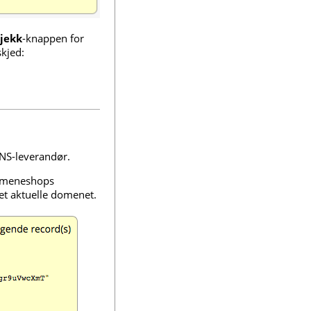
jekk
-knappen for
skjed:
NS-leverandør.
Domeneshops
det aktuelle domenet.