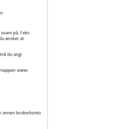
or
svare på, f.eks
du ønsker at
må du angi
l mappen
www
.
en annen brukerkonto