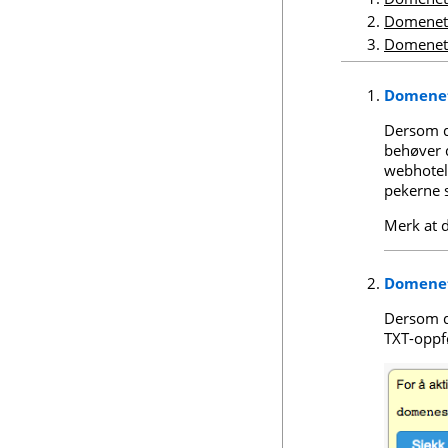
Domenet 
Domenet 
Domenet
Dersom d
behøver 
webhotell
pekerne s
Merk at d
Domenet
Dersom d
TXT-oppf