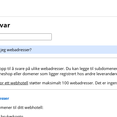
svar
 jeg webadresser?
opp til å svare på ulike webadresser. Du kan legge til subdomen
eshop eller domener som ligger registrert hos andre leverandøre
or ett webhotell
støtter maksimalt 100 webadresser. Det er ingen
esser
omener til ditt webhotell:
n brukerkonto