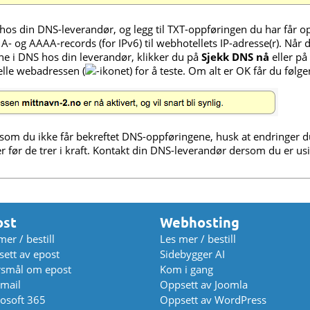
hos din DNS-leverandør, og legg til TXT-oppføringen du har får o
 A- og AAAA-records (for IPv6) til webhotellets IP-adresse(r). Når 
e i DNS hos din leverandør, klikker du på
Sjekk DNS nå
eller på
elle webadressen (
-ikonet) for å teste. Om alt er OK får du følg
om du ikke får bekreftet DNS-oppføringene, husk at endringer du
er før de trer i kraft. Kontakt din DNS-leverandør dersom du er us
ost
Webhosting
mer / bestill
Les mer / bestill
ett av epost
Sidebygger AI
rsmål om epost
Kom i gang
mail
Oppsett av Joomla
osoft 365
Oppsett av WordPress