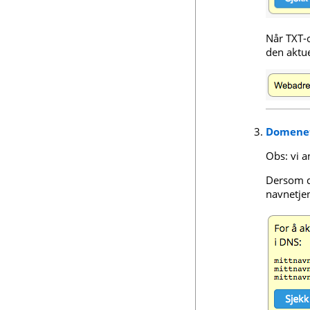
Når TXT-o
den aktu
Domenet
Obs: vi 
Dersom d
navnetjen