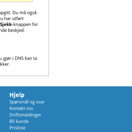
ppgitt. Du må også
du har utført
Sjekk
-knappen for
ende beskjed:
 gjør i DNS kan ta
ikker.
Hjelp
Spørsmål og svar
Kontakt oss
Driftsmeldinger
Bli kunde
Prisliste