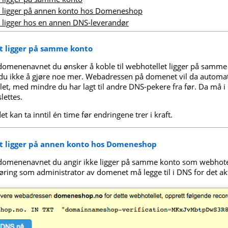
ligger på annen konto hos Domeneshop
ligger hos en annen DNS-leverandør
 ligger på samme konto
omenenavnet du ønsker å koble til webhotellet ligger på samme
du ikke å gjøre noe mer. Webadressen på domenet vil da automati
et, med mindre du har lagt til andre DNS-pekere fra før. Da må i 
lettes.
et kan ta inntil én time før endringene trer i kraft.
 ligger på annen konto hos Domeneshop
omenenavnet du angir ikke ligger på samme konto som webhotell
øring som administrator av domenet må legge til i DNS for det a