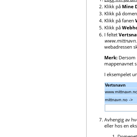
Klikk på
Mine 
Klikk på domen
Klikk på fanen
Klikk på
Webhot
I feltet
Vertsn
www.mittnavn
webadressen ska
Merk:
Dersom d
mappenavnet s
I eksempelet u
Vertsnavn
www.mittnavn.n
mittnavn.no ->
Avhengig av hvo
eller hos en ek
Domenet 