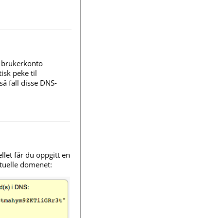
 brukerkonto
sk peke til
så fall disse DNS-
et får du oppgitt en
ktuelle domenet: