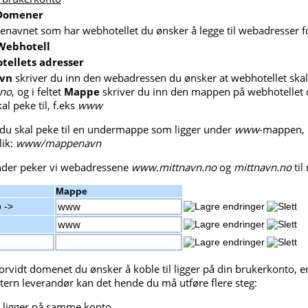
Domener
enavnet som har webhotellet du ønsker å legge til webadresser f
Webhotell
ellets adresser
avn
skriver du inn den webadressen du ønsker at webhotellet skal 
.no
, og i feltet
Mappe
skriver du inn den mappen på webhotellet 
l peke til, f.eks
www
u skal peke til en undermappe som ligger under
www
-mappen, 
lik:
www/mappenavn
nder peker vi webadressene
www.mittnavn.no
og
mittnavn.no
ti
Mappe
o ->
rvidt domenet du ønsker å koble til ligger på din brukerkonto, 
stern leverandør kan det hende du må utføre flere steg:
ligger på samme konto