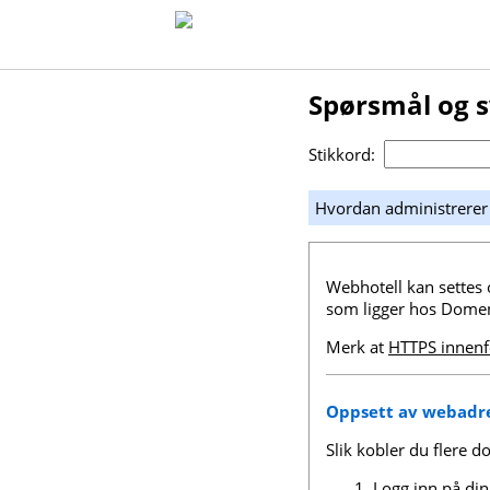
Spørsmål og 
Stikkord:
Hvordan administrerer
Webhotell kan settes 
som ligger hos Domen
Merk at
HTTPS innenf
Oppsett av webadr
Slik kobler du flere d
Logg inn på di