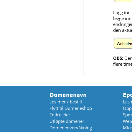
Logg inn 
legge inn
endringen
den aktu
OBS:
Ders
flere tim
Domenenavn
Ep
Les mer / bestill
Les 
Flytt til Domeneshop
Opps
Endre eier
Spø
Utløpte domener
Web
Domeneovervåkning
Micr