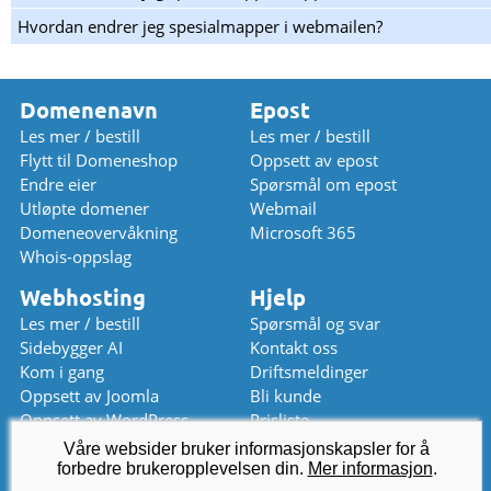
Hvordan endrer jeg spesialmapper i webmailen?
Domenenavn
Epost
Les mer / bestill
Les mer / bestill
Flytt til Domeneshop
Oppsett av epost
Endre eier
Spørsmål om epost
Utløpte domener
Webmail
Domeneovervåkning
Microsoft 365
Whois-oppslag
Webhosting
Hjelp
Les mer / bestill
Spørsmål og svar
Sidebygger AI
Kontakt oss
Kom i gang
Driftsmeldinger
Oppsett av Joomla
Bli kunde
Oppsett av WordPress
Prisliste
Våre websider bruker informasjonskapsler for å
Chat (stengt)
kundeservice
@
domeneshop.no
forbedre brukeropplevelsen din.
Mer informasjon
.