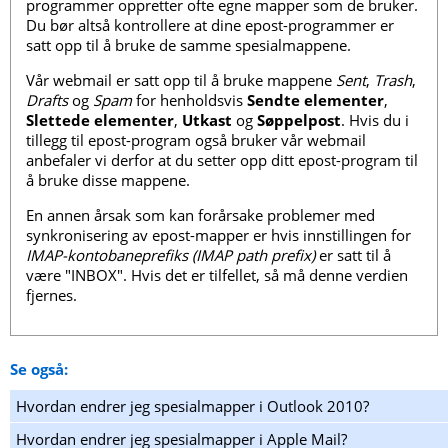
programmer oppretter ofte egne mapper som de bruker.
Du bør altså kontrollere at dine epost-programmer er
satt opp til å bruke de samme spesialmappene.
Vår webmail er satt opp til å bruke mappene
Sent
,
Trash
,
Drafts
og
Spam
for henholdsvis
Sendte elementer
,
Slettede elementer
,
Utkast
og
Søppelpost
. Hvis du i
tillegg til epost-program også bruker vår webmail
anbefaler vi derfor at du setter opp ditt epost-program til
å bruke disse mappene.
En annen årsak som kan forårsake problemer med
synkronisering av epost-mapper er hvis innstillingen for
IMAP-kontobaneprefiks (IMAP path prefix)
er satt til å
være "INBOX". Hvis det er tilfellet, så må denne verdien
fjernes.
Se også:
Hvordan endrer jeg spesialmapper i Outlook 2010?
Hvordan endrer jeg spesialmapper i Apple Mail?