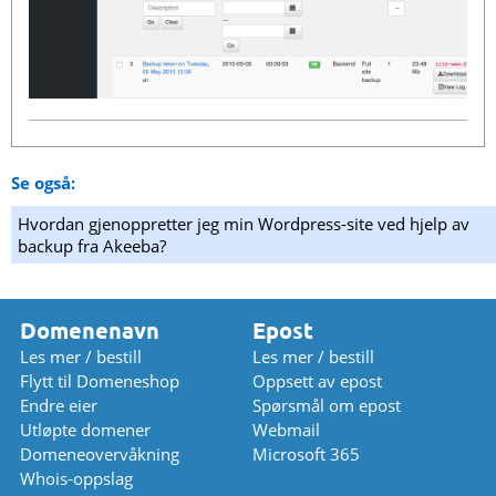
Se også:
Hvordan gjenoppretter jeg min Wordpress-site ved hjelp av
backup fra Akeeba?
Domenenavn
Epost
Les mer / bestill
Les mer / bestill
Flytt til Domeneshop
Oppsett av epost
Endre eier
Spørsmål om epost
Utløpte domener
Webmail
Domeneovervåkning
Microsoft 365
Whois-oppslag