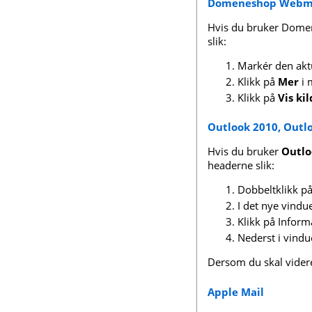
Domeneshop Webm
Hvis du bruker Dom
slik:
Markér den akt
Klikk på
Mer
i 
Klikk på
Vis ki
Outlook 2010, Outl
Hvis du bruker
Outlo
headerne slik:
Dobbeltklikk på
I det nye vindu
Klikk på Infor
Nederst i vindu
Dersom du skal videre
Apple Mail