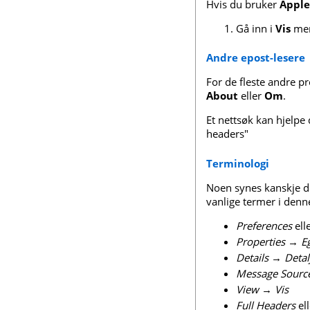
Hvis du bruker
Apple
Gå inn i
Vis
men
Andre epost-lesere
For de fleste andre 
About
eller
Om
.
Et nettsøk kan hjelpe
headers"
Terminologi
Noen synes kanskje de
vanlige termer i denn
Preferences
ell
Properties
→
E
Details
→
Detal
Message Sourc
View
→
Vis
Full Headers
el