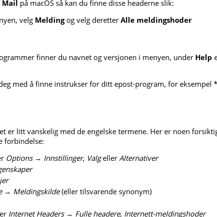
 Mail
på macOS så kan du finne disse headerne slik:
yen, velg
Melding
og velg deretter
Alle meldingshoder
programmer finner du navnet og versjonen i menyen, under
Help
e
 deg med å finne instrukser for ditt epost-program, for eksempel
t er litt vanskelig med de engelske termene. Her er noen forsikti
e forbindelse:
er
Options
→
Innstillinger
,
Valg
eller
Alternativer
genskaper
jer
e
→
Meldingskilde
(eller tilsvarende synonym)
ler
Internet Headers
→
Fulle headere
,
Internett-meldingshoder