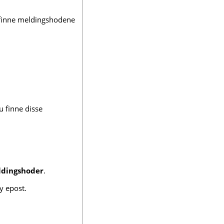
 finne meldingshodene
 finne disse
ldingshoder
.
y epost.