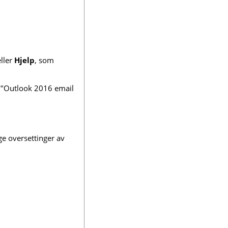
ller
Hjelp
, som
 *"Outlook 2016 email
ge oversettinger av