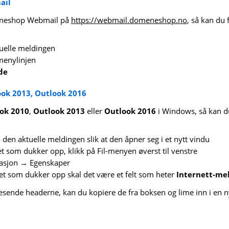
ail
eneshop Webmail på
https://webmail.domeneshop.no
, så kan du
uelle meldingen
menylinjen
lde
ook 2013, Outlook 2016
ok 2010
,
Outlook 2013
eller
Outlook 2016
i Windows, så kan du
 den aktuelle meldingen slik at den åpner seg i et nytt vindu
et som dukker opp, klikk på Fil-menyen øverst til venstre
masjon → Egenskaper
et som dukker opp skal det være et felt som heter
Internett-me
sende headerne, kan du kopiere de fra boksen og lime inn i en n